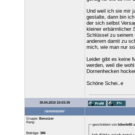
Und weil ich sie mir
gestalte, dann bin ic
der sich selbst Vers
kleiner erbärmlicher
Schlüssel zu seinem 
anderem damit zu sch
mich, wie man nur so
Leider gibt es keine 
werden, weil die wohl
Dornenhecken hocke
Schöne Schei..e
30.04.2010 10:03:39
ravemaster
Gruppe:
Benutzer
Rang:
geschrieben von
biberle85
a
Beiträge:
386