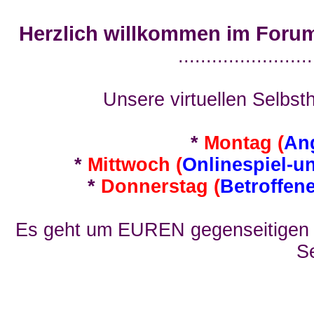
Herzlich willkommen im Foru
........................
Unsere virtuellen Selbsth
*
Montag (
An
*
Mittwoch (
Onlinespiel-u
*
Donnerstag (
Betroffen
Es geht um EUREN gegenseitigen E
Se