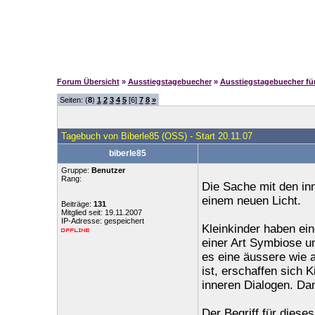
Forum Übersicht
»
Ausstiegstagebuecher
»
Ausstiegstagebuecher f
Seiten: (
8
)
1
2
3
4
5
[6]
7
8
»
Tagebuch von Biberle85 (OSS) - Start 20.11.07
biberle85
Gruppe:
Benutzer
Rang:
Die Sache mit den inn
einem neuen Licht.
Beiträge:
131
Mitglied seit: 19.11.2007
IP-Adresse: gespeichert
Kleinkinder haben ein
einer Art Symbiose u
es eine äussere wie 
ist, erschaffen sich K
inneren Dialogen. Da
Der Begriff für dieses