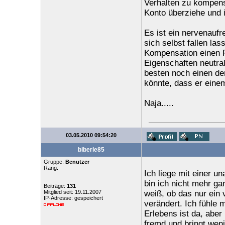
Verhalten zu kompens
Konto überziehe und i
Es ist ein nervenaufr
sich selbst fallen la
Kompensation einen P
Eigenschaften neutral
besten noch einen den
könnte, dass er einem
Naja.....
03.05.2010 09:54:20
biberle85
Gruppe:
Benutzer
Rang:
Ich liege mit einer u
bin ich nicht mehr ga
Beiträge:
131
Mitglied seit: 19.11.2007
weiß, ob das nur ein 
IP-Adresse: gespeichert
verändert. Ich fühle 
Erlebens ist da, aber
fremd und bringt weni