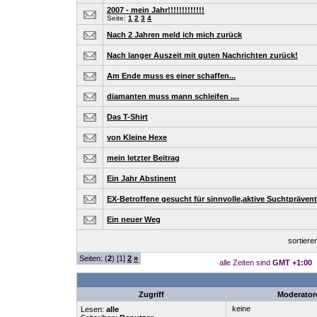
2007 - mein Jahr!!!!!!!!!!!!!
Seite:
1
2
3
4
Nach 2 Jahren meld ich mich zurück
Nach langer Auszeit mit guten Nachrichten zurück!
Am Ende muss es einer schaffen...
diamanten muss mann schleifen ....
Das T-Shirt
von Kleine Hexe
mein letzter Beitrag
Ein Jahr Abstinent
EX-Betroffene gesucht für sinnvolle,aktive Suchtprävent
Ein neuer Weg
sortier
Seiten: (
2
) [1]
2
»
alle Zeiten sind
GMT +1:00
Zugriff
Moderator
keine
Lesen:
alle