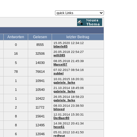
Antworten
Gelesen
letzter Beitrag
15.05.2020 12:34:12
0
8555
biberle85
20.05.2018 22:54:27
16
32506
willi385
08.05.2018 21:45:39
5
14030
Marcel07
07.02.2017 08:54:16
78
76614
subbel
10.01.2015 16:20:31
1
10941
gabriele_farke
21.10.2014 18:45:06
1
10540
gabriele_farke
26.05.2014 18:58:23
1
10422
gabriele_farke
08.03.2014 23:38:50
2
11772
biloved
12.01.2014 15:30:31
8
15641
DerBaer80
14.06.2012 20:41:34
8
12495
hexe61
05.01.2012 10:41:50
6
12046
redheat