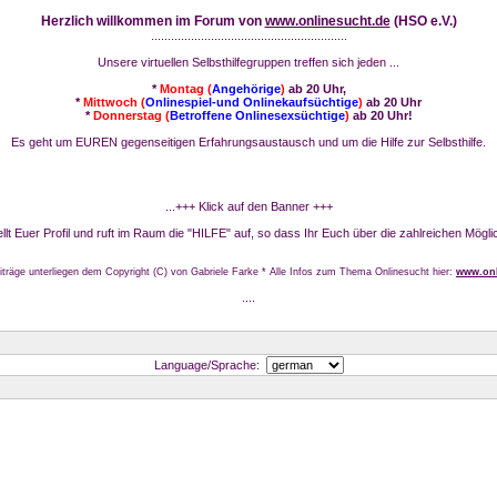
Herzlich willkommen im Forum von
www.onlinesucht.de
(HSO e.V.)
...........................................................
Unsere virtuellen Selbsthilfegruppen treffen sich jeden ...
*
Montag (
Angehörige
)
ab 20 Uhr,
*
Mittwoch (
Onlinespiel-und Onlinekaufsüchtige
)
ab 20 Uhr
*
Donnerstag (
Betroffene Onlinesexsüchtige
)
ab 20 Uhr!
Es geht um EUREN gegenseitigen Erfahrungsaustausch und um die Hilfe zur Selbsthilfe.
...+++ Klick auf den Banner +++
stellt Euer Profil und ruft im Raum die "HILFE" auf, so dass Ihr Euch über die zahlreichen Mögli
iträge unterliegen dem Copyright (C) von Gabriele Farke * Alle Infos zum Thema Onlinesucht hier:
www.onl
....
Language/Sprache: