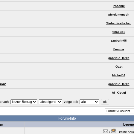
Phoenix
pferdemensch
Stehaufweibchen
tina1981
zauberin66
Femme
gabriele_farke
Gast
Michel44
ion!
gabriele_farke
Ai_Kisugi
en nach
zeige seit
Forum-Info
en
Legen
/
keine neuen