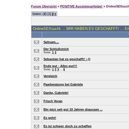
Forum Übersicht
»
POSITIVE Ausstiegserfolge!
» OnlineSEXsuch
Seiten: (
2
) [1]
2
»
OnlineSEXsucht ... WIR HABEN ES GESCHAFFT! ... Erf
Seltsam....
Der Schlußstrich
Seite:
1
2
Sebastian hat es geschafft! :-))
Ende gut - Alles gut!!!
Seite:
1
2
3
...
6
Vergleich
Paarberatung bei Gabriele
Danke, Gabriele!
Frisch Voran
Bin jetzt seit gut 10 Jahren draussen ...
Es geht!
Es ist schwer, doch zu schaffen