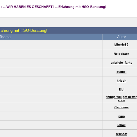
t ... WIR HABEN ES GESCHAFFT! ... Erfahrung mit HSO-Beratung!
ahrung mit HSO-Beratung!
Thema
Autor
biberle85
Reisebaer
gabriele_farke
subbel
krisch
Elci
things will get better
soon
Cerunnos
pipo
ich40
redheat