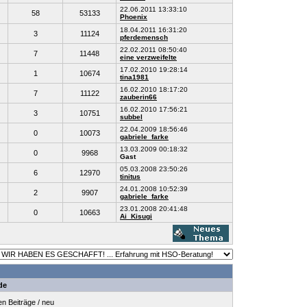
22.06.2011 13:33:10
58
53133
Phoenix
18.04.2011 16:31:20
3
11124
pferdemensch
22.02.2011 08:50:40
7
11448
eine verzweifelte
17.02.2010 19:28:14
1
10674
tina1981
16.02.2010 18:17:20
7
11122
zauberin66
16.02.2010 17:56:21
3
10751
subbel
22.04.2009 18:56:46
0
10073
gabriele_farke
13.03.2009 00:18:32
0
9968
Gast
05.03.2008 23:50:26
6
12970
tinitus
24.01.2008 10:52:39
2
9907
gabriele_farke
23.01.2008 20:41:48
0
10663
Ai_Kisugi
de
 Beiträge / neu