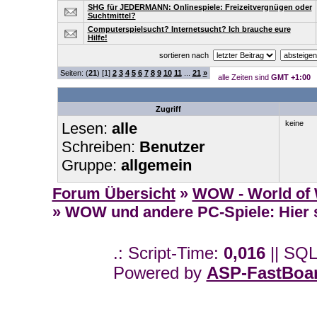
SHG für JEDERMANN: Onlinespiele: Freizeitvergnügen oder
Suchtmittel?
Computerspielsucht? Internetsucht? Ich brauche eure
Hilfe!
sortieren nach
Seiten: (
21
) [1]
2
3
4
5
6
7
8
9
10
11
...
21
»
alle Zeiten sind
GMT +1:00
Zugriff
keine
Lesen:
alle
Schreiben:
Benutzer
Gruppe:
allgemein
Forum Übersicht
»
WOW - World of 
» WOW und andere PC-Spiele: Hier s
.: Script-Time:
0,016
|| SQL
Powered by
ASP-FastBoa