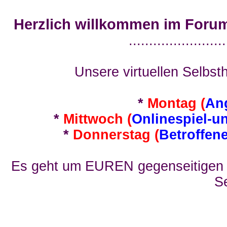
Herzlich willkommen im Foru
........................
Unsere virtuellen Selbsth
*
Montag (
An
*
Mittwoch (
Onlinespiel-u
*
Donnerstag (
Betroffen
Es geht um EUREN gegenseitigen E
Se