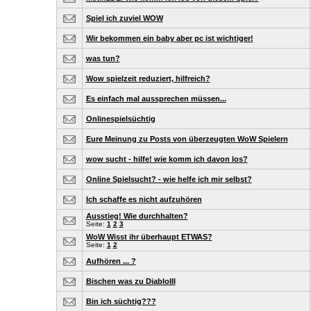
Spiel ich zuviel WOW
Wir bekommen ein baby aber pc ist wichtiger!
was tun?
Wow spielzeit reduziert, hilfreich?
Es einfach mal aussprechen müssen...
Onlinespielsüchtig
Eure Meinung zu Posts von überzeugten WoW Spielern
wow sucht - hilfe! wie komm ich davon los?
Online Spielsucht? - wie helfe ich mir selbst?
Ich schaffe es nicht aufzuhören
Ausstieg! Wie durchhalten?
Seite:
1
2
3
WoW Wisst ihr überhaupt ETWAS?
Seite:
1
2
Aufhören ... ?
Bischen was zu DiabloIII
Bin ich süchtig???