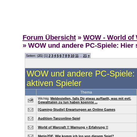
Forum Übersicht
»
WOW - World of 
» WOW und andere PC-Spiele: Hier s
Seiten: (
21
) [1]
2
3
4
5
6
7
8
9
10
11
...
21
»
WOW und andere PC-Spiele: H
aktiven Spieler
Thema
Wichtig:
Meldestellen, falls Dir etwas auffaellt, was mit evtl.
Gewalttaten zu tun haben koennte ...
[Gaming-Studie] Erwartungen an Online Games
Audition-Tanzonline-Spiel
World of Warcraft !! Warnung + Erfahrung !!
Metin2DE. Wie komm ich los von diesem Spiel?