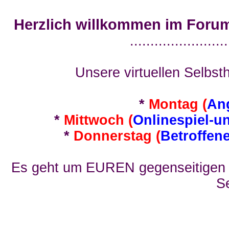
Herzlich willkommen im Foru
........................
Unsere virtuellen Selbsth
*
Montag (
An
*
Mittwoch (
Onlinespiel-u
*
Donnerstag (
Betroffen
Es geht um EUREN gegenseitigen E
Se