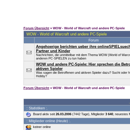
Forum Übersicht
» WOW - World of Warcraft und andere PC-Spiele
WOW - World of Warcraft und andere PC-Spiele
Forum
Angehoerige berichten ueber ihre onlineSPIELsuec
Partner und Kinder
Nachrichten, die unmittelbar mit dem Thema WOW (World of Warcr
anderen PC-SPIELEN zu tun haben
WOW und andere PC-Spiele: Hier sprechen die Betr
aktiven Spieler
Was sagen die Betroffenen und aktiven Spieler dazu? Sucht oder 
Hobby?
Forum Übersicht
» WOW - World of Warcraft und andere PC-Spiele
:: Statistiken :.
Board aktiv seit
26.03.2006
(7442 Tage), Mitglieder
3 640
, neuestes 
:: Mitglieder online (Heute) :.
keiner online