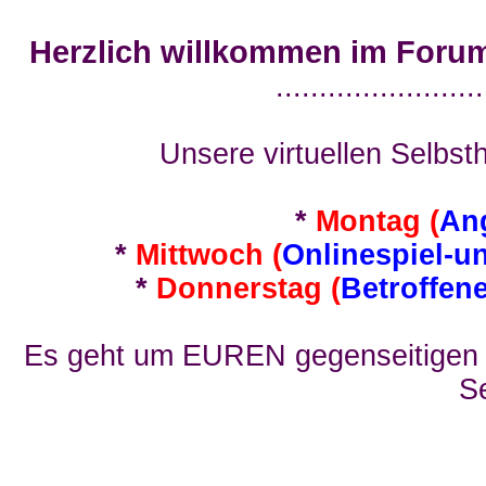
Herzlich willkommen im Foru
........................
Unsere virtuellen Selbsth
*
Montag (
An
*
Mittwoch (
Onlinespiel-u
*
Donnerstag (
Betroffen
Es geht um EUREN gegenseitigen E
Se