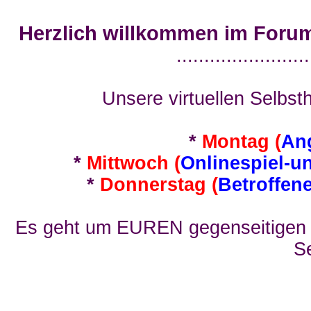
Herzlich willkommen im Foru
........................
Unsere virtuellen Selbsth
*
Montag (
An
*
Mittwoch (
Onlinespiel-u
*
Donnerstag (
Betroffen
Es geht um EUREN gegenseitigen E
Se