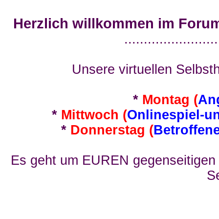
Herzlich willkommen im Foru
........................
Unsere virtuellen Selbsth
*
Montag (
An
*
Mittwoch (
Onlinespiel-u
*
Donnerstag (
Betroffen
Es geht um EUREN gegenseitigen E
Se