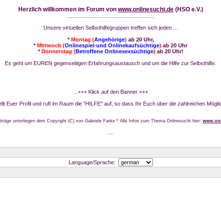
Herzlich willkommen im Forum von
www.onlinesucht.de
(HSO e.V.)
...........................................................
Unsere virtuellen Selbsthilfegruppen treffen sich jeden ...
*
Montag (
Angehörige
)
ab 20 Uhr,
*
Mittwoch (
Onlinespiel-und Onlinekaufsüchtige
)
ab 20 Uhr
*
Donnerstag (
Betroffene Onlinesexsüchtige
)
ab 20 Uhr!
Es geht um EUREN gegenseitigen Erfahrungsaustausch und um die Hilfe zur Selbsthilfe.
...+++ Klick auf den Banner +++
stellt Euer Profil und ruft im Raum die "HILFE" auf, so dass Ihr Euch über die zahlreichen Mögli
iträge unterliegen dem Copyright (C) von Gabriele Farke * Alle Infos zum Thema Onlinesucht hier:
www.onl
....
Language/Sprache: