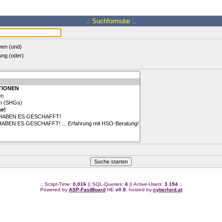
.: Suchformular :.
hen (und)
ung (oder)
.: Script-Time:
0,016
|| SQL-Queries:
4
|| Active-Users:
3 194
:.
Powered by
ASP-FastBoard
HE
v0.8
, hosted by
cyberlord.at