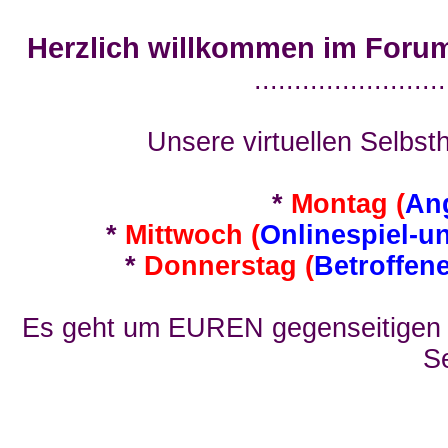
Herzlich willkommen im Foru
........................
Unsere virtuellen Selbsth
*
Montag (
An
*
Mittwoch (
Onlinespiel-u
*
Donnerstag (
Betroffen
Es geht um EUREN gegenseitigen E
Se