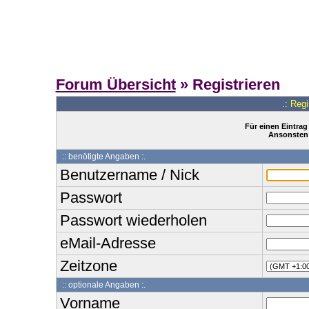
Forum Übersicht
» Registrieren
.: Reg
Für einen Eintrag
Ansonsten 
:: benötigte Angaben :.
Benutzername / Nick
Passwort
Passwort wiederholen
eMail-Adresse
Zeitzone
:: optionale Angaben :.
Vorname