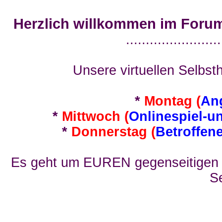
Herzlich willkommen im Foru
........................
Unsere virtuellen Selbsth
*
Montag (
An
*
Mittwoch (
Onlinespiel-u
*
Donnerstag (
Betroffen
Es geht um EUREN gegenseitigen E
Se