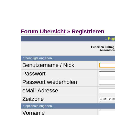
Forum Übersicht
» Registrieren
.: Reg
Für einen Eintrag
Ansonsten 
:: benötigte Angaben :.
Benutzername / Nick
Passwort
Passwort wiederholen
eMail-Adresse
Zeitzone
:: optionale Angaben :.
Vorname