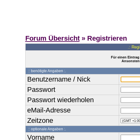
Forum Übersicht
» Registrieren
.: Reg
Für einen Eintrag
Ansonsten 
:: benötigte Angaben :.
Benutzername / Nick
Passwort
Passwort wiederholen
eMail-Adresse
Zeitzone
:: optionale Angaben :.
Vorname