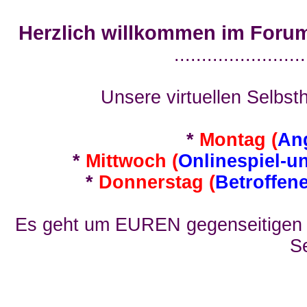
Herzlich willkommen im Foru
........................
Unsere virtuellen Selbsth
*
Montag (
An
*
Mittwoch (
Onlinespiel-u
*
Donnerstag (
Betroffen
Es geht um EUREN gegenseitigen E
Se