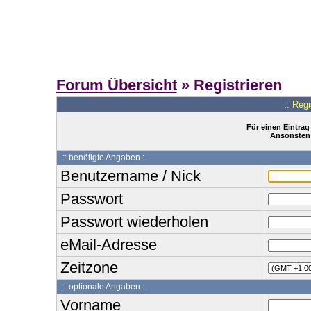
Forum Übersicht
» Registrieren
.: Reg
Für einen Eintrag
Ansonsten 
:: benötigte Angaben :.
Benutzername / Nick
Passwort
Passwort wiederholen
eMail-Adresse
Zeitzone
:: optionale Angaben :.
Vorname