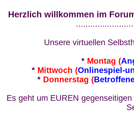
Herzlich willkommen im Foru
........................
Unsere virtuellen Selbsth
*
Montag (
An
*
Mittwoch (
Onlinespiel-u
*
Donnerstag (
Betroffen
Es geht um EUREN gegenseitigen E
Se