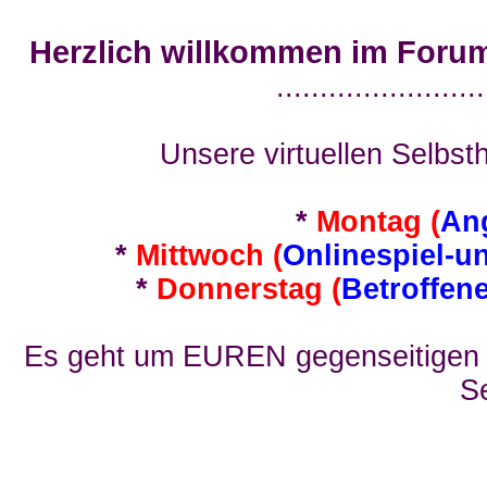
Herzlich willkommen im Foru
........................
Unsere virtuellen Selbsth
*
Montag (
An
*
Mittwoch (
Onlinespiel-u
*
Donnerstag (
Betroffen
Es geht um EUREN gegenseitigen E
Se