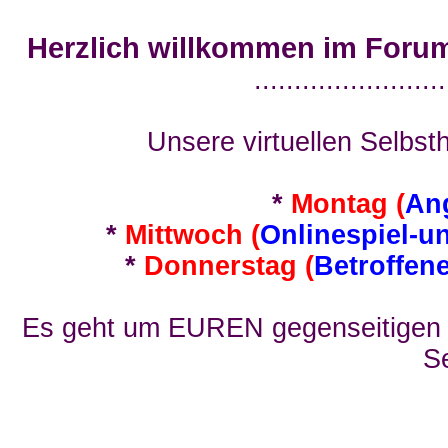
Herzlich willkommen im Foru
........................
Unsere virtuellen Selbsth
*
Montag (
An
*
Mittwoch (
Onlinespiel-u
*
Donnerstag (
Betroffen
Es geht um EUREN gegenseitigen E
Se