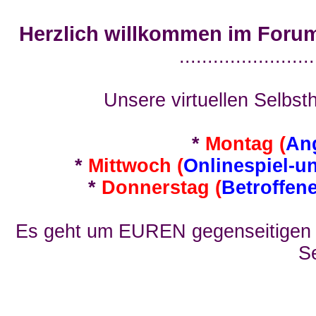
Herzlich willkommen im Foru
........................
Unsere virtuellen Selbsth
*
Montag (
An
*
Mittwoch (
Onlinespiel-u
*
Donnerstag (
Betroffen
Es geht um EUREN gegenseitigen E
Se