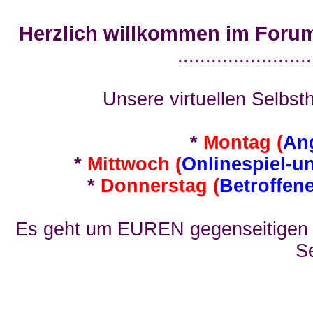
Herzlich willkommen im Foru
........................
Unsere virtuellen Selbsth
*
Montag (
An
*
Mittwoch (
Onlinespiel-u
*
Donnerstag (
Betroffen
Es geht um EUREN gegenseitigen E
Se