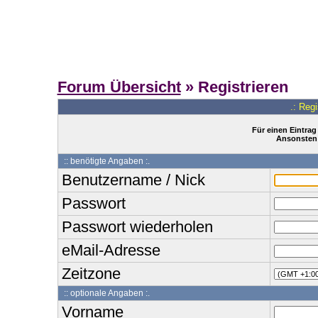
Forum Übersicht
» Registrieren
.: Reg
Für einen Eintrag
Ansonsten 
:: benötigte Angaben :.
Benutzername / Nick
Passwort
Passwort wiederholen
eMail-Adresse
Zeitzone
:: optionale Angaben :.
Vorname