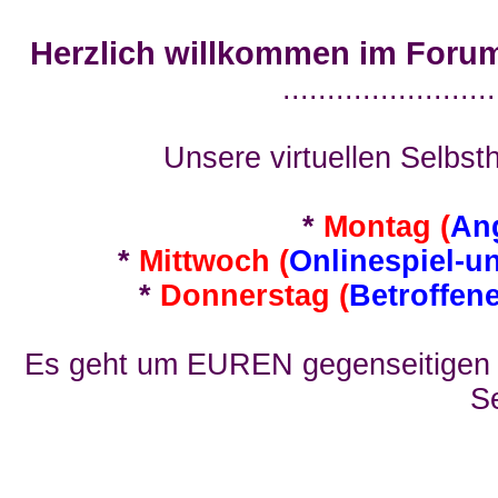
Herzlich willkommen im Foru
........................
Unsere virtuellen Selbsth
*
Montag (
An
*
Mittwoch (
Onlinespiel-u
*
Donnerstag (
Betroffen
Es geht um EUREN gegenseitigen E
Se