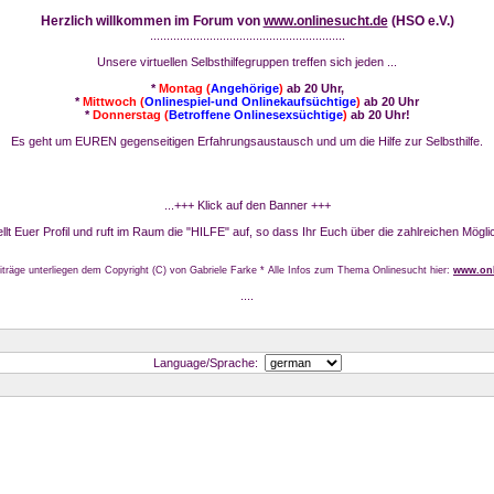
Herzlich willkommen im Forum von
www.onlinesucht.de
(HSO e.V.)
...........................................................
Unsere virtuellen Selbsthilfegruppen treffen sich jeden ...
*
Montag (
Angehörige
)
ab 20 Uhr,
*
Mittwoch (
Onlinespiel-und Onlinekaufsüchtige
)
ab 20 Uhr
*
Donnerstag (
Betroffene Onlinesexsüchtige
)
ab 20 Uhr!
Es geht um EUREN gegenseitigen Erfahrungsaustausch und um die Hilfe zur Selbsthilfe.
...+++ Klick auf den Banner +++
stellt Euer Profil und ruft im Raum die "HILFE" auf, so dass Ihr Euch über die zahlreichen Mögli
iträge unterliegen dem Copyright (C) von Gabriele Farke * Alle Infos zum Thema Onlinesucht hier:
www.onl
....
Language/Sprache: