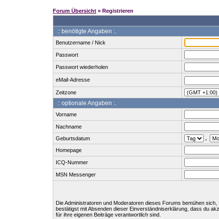
Forum Übersicht
» Registrieren
:: benötigte Angaben :.
Benutzername / Nick
Passwort
Passwort wiederholen
eMail-Adresse
Zeitzone
:: optionale Angaben :.
Vorname
Nachname
Geburtsdatum
.
Homepage
ICQ-Nummer
MSN Messenger
Die Administratoren und Moderatoren dieses Forums bemühen sich, Bei
bestätigst mit Absenden dieser Einverständniserklärung, dass du ak
für ihre eigenen Beiträge verantwortlich sind.