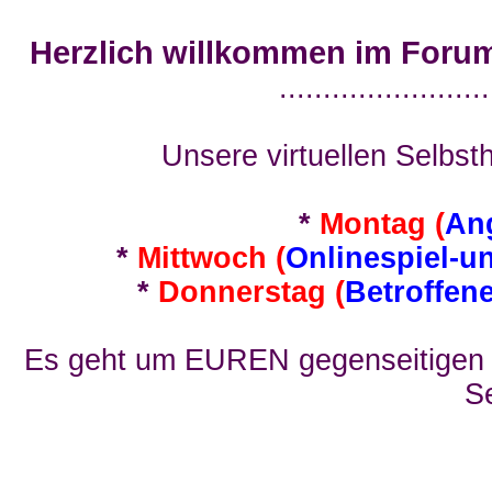
Herzlich willkommen im Foru
........................
Unsere virtuellen Selbsth
*
Montag (
An
*
Mittwoch (
Onlinespiel-u
*
Donnerstag (
Betroffen
Es geht um EUREN gegenseitigen E
Se