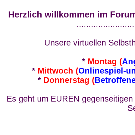
Herzlich willkommen im Foru
........................
Unsere virtuellen Selbsth
*
Montag (
An
*
Mittwoch (
Onlinespiel-u
*
Donnerstag (
Betroffen
Es geht um EUREN gegenseitigen E
Se