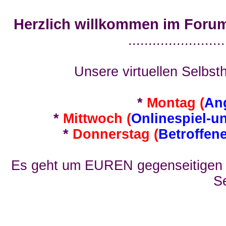
Herzlich willkommen im Foru
........................
Unsere virtuellen Selbsth
*
Montag (
An
*
Mittwoch (
Onlinespiel-u
*
Donnerstag (
Betroffen
Es geht um EUREN gegenseitigen E
Se