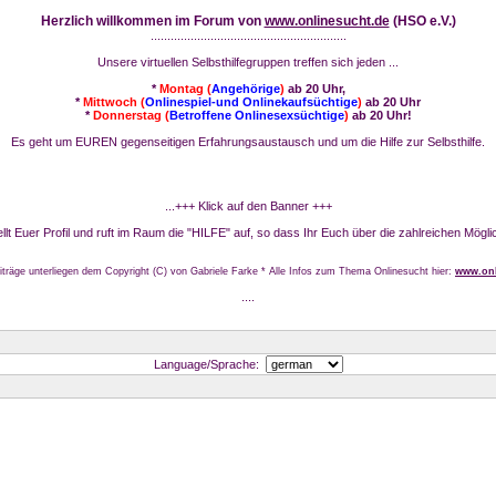
Herzlich willkommen im Forum von
www.onlinesucht.de
(HSO e.V.)
...........................................................
Unsere virtuellen Selbsthilfegruppen treffen sich jeden ...
*
Montag (
Angehörige
)
ab 20 Uhr,
*
Mittwoch (
Onlinespiel-und Onlinekaufsüchtige
)
ab 20 Uhr
*
Donnerstag (
Betroffene Onlinesexsüchtige
)
ab 20 Uhr!
Es geht um EUREN gegenseitigen Erfahrungsaustausch und um die Hilfe zur Selbsthilfe.
...+++ Klick auf den Banner +++
stellt Euer Profil und ruft im Raum die "HILFE" auf, so dass Ihr Euch über die zahlreichen Mögli
iträge unterliegen dem Copyright (C) von Gabriele Farke * Alle Infos zum Thema Onlinesucht hier:
www.onl
....
Language/Sprache: