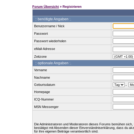
Forum Übersicht
» Registrieren
:: benötigte Angaben :.
Benutzername / Nick
Passwort
Passwort wiederholen
eMail-Adresse
Zeitzone
:: optionale Angaben :.
Vorname
Nachname
Geburtsdatum
.
Homepage
ICQ-Nummer
MSN Messenger
Die Administratoren und Moderatoren dieses Forums bemühen sich, Bei
bestätigst mit Absenden dieser Einverständniserklärung, dass du ak
für ihre eigenen Beiträge verantwortlich sind.