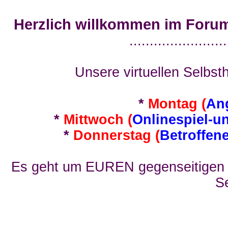
Herzlich willkommen im Foru
........................
Unsere virtuellen Selbsth
*
Montag (
An
*
Mittwoch (
Onlinespiel-u
*
Donnerstag (
Betroffen
Es geht um EUREN gegenseitigen E
Se