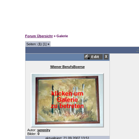
Forum Übersicht
» Galerie
Seiten: (
1
) [1]
»
.
Wiener BerufsBoerse
Autor:
serenity
Bilder:
0
aktualisiert: 21.09.2007 13:51