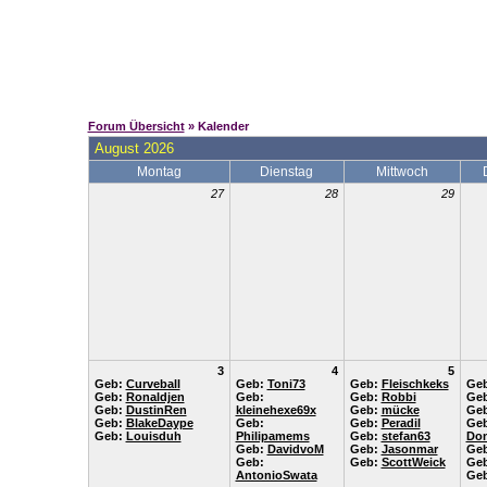
Forum Übersicht
» Kalender
August 2026
Montag
Dienstag
Mittwoch
27
28
29
3
4
5
Geb:
Curveball
Geb:
Toni73
Geb:
Fleischkeks
Ge
Geb:
Ronaldjen
Geb:
Geb:
Robbi
Ge
Geb:
DustinRen
kleinehexe69x
Geb:
mücke
Ge
Geb:
BlakeDaype
Geb:
Geb:
Peradil
Geb
Geb:
Louisduh
Philipamems
Geb:
stefan63
Don
Geb:
DavidvoM
Geb:
Jasonmar
Ge
Geb:
Geb:
ScottWeick
Ge
AntonioSwata
Ge