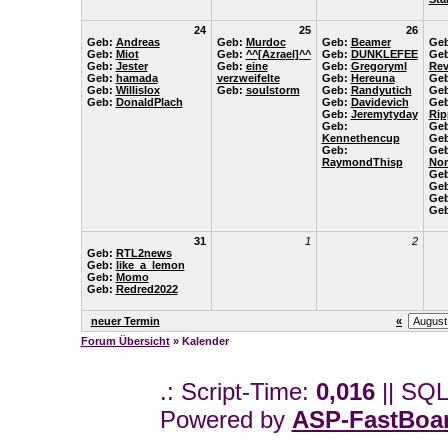
24
25
26
Geb:
Andreas
Geb:
Murdoc
Geb:
Beamer
Ge
Geb:
Miot
Geb:
^^[Azrael]^^
Geb:
DUNKLEFEE
Geb
Geb:
Jester
Geb:
eine
Geb:
Gregoryml
Rev
Geb:
hamada
verzweifelte
Geb:
Hereuna
Ge
Geb:
Willislox
Geb:
soulstorm
Geb:
Randyutich
Ge
Geb:
DonaldPlach
Geb:
Davidevich
Geb
Geb:
Jeremytyday
Rip
Geb:
Ge
Kennethencup
Ge
Geb:
Geb
RaymondThisp
No
Ge
Ge
Ge
Ge
31
1
2
Geb:
RTL2news
Geb:
like_a_lemon
Geb:
Momo
Geb:
Redred2022
neuer Termin
«
Forum Übersicht
» Kalender
.: Script-Time:
0,016
|| SQL
Powered by
ASP-FastBoa