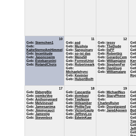
10
11
12
Geb:
Sternchen1
Geb:
asd
Geb:
tessy
Ge
Geb:
Geb:
Musilvia
Geb:
TheDude
Ge
KalteSterneAmHimmel
Geb:
Sanguinary
Geb:
0xFF
Ge
Geb:
Incertitude
Geb:
so-ist das
Geb:
Robertbiz
Ge
Geb:
Jasoncoerm
Geb:
Mene50
Geb:
GerardoCem
Geb
Geb:
Estebansnini
Geb:
ForrestUrist
Geb:
Williamjaine
Ken
Geb:
RolandChots
Geb:
Robertneark
Geb:
StephenFer
Ge
Geb:
Geb:
Davidsug
Ge
Michaelphync
Geb:
Williamalarp
Geb
Geb:
Kevinter
Rog
Geb:
HubertBoift
17
18
19
Geb:
EkbergBix
Geb:
Cascardia
Geb:
MichaelNus
Ge
Geb:
opmkoVop
Geb:
dombasi
Geb:
StacyPhene
Ge
Geb:
Anthonyerard
Geb:
TimNoire
Geb:
Ge
Geb:
Melvinevarl
Geb:
littleamber
CharlesRuive
Ge
Geb:
Jamesanima
Geb:
PhillipTup
Geb:
Douglasped
Geb
Geb:
Jimmycauct
Geb:
VictorGaulp
Geb:
JaredAgown
Bo
Geb:
Jamestig
Geb:
JeffreyLox
Ge
Geb:
Stevenbox
Geb:
EdwinKaw
Geb
Tim
Geb
Jef
Geb
Sta