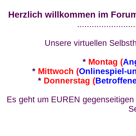
Herzlich willkommen im Foru
........................
Unsere virtuellen Selbsth
*
Montag (
An
*
Mittwoch (
Onlinespiel-u
*
Donnerstag (
Betroffen
Es geht um EUREN gegenseitigen E
Se