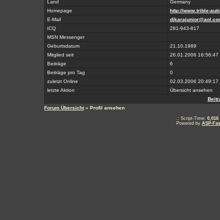
Land
Germany
Homepage
http://www.trible-auti
E-Mail
djkarajunior@aol.c
ICQ
281-943-817
MSN Messenger
Geburtsdatum
21.10.1989
Mitglied seit
26.01.2006 16:56:47
Beiträge
6
Beiträge pro Tag
0
zuletzt Online
02.03.2006 20:49:17
letzte Aktion
Übersicht ansehen
Beit
Forum Übersicht
» Profil ansehen
.: Script-Time:
0,016
Powered by
ASP-Fas