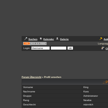
Suchen
Kalender
Galerie
Auk
Languag
Login:
Ch
Forum Übersicht
» Profil ansehen
.: P
Vorname
King
Nachname
Kara
Gruppe
Administrator
Rang
Newbie
Geschlecht
männlich