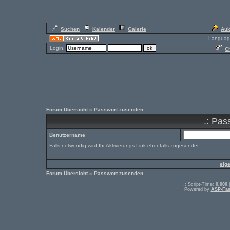
Suchen
Kalender
Galerie
Auk
Languag
Login:
Ch
Forum Übersicht
» Passwort zusenden
.: Pas
Benutzername
Falls notwendig wird Ihr Aktivierungs-Link ebenfalls zugesendet.
eig
Forum Übersicht
» Passwort zusenden
.: Script-Time:
0,000
|
Powered by
ASP-Fas