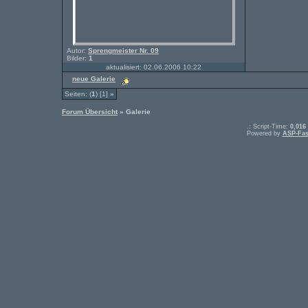
Autor:
Sprengmeister Nr. 09
Bilder:
1
aktualisiert: 02.06.2006 10:22
neue Galerie
Seiten: (
1
) [1]
»
Forum Übersicht
» Galerie
.: Script-Time:
0,016
Powered by
ASP-Fas