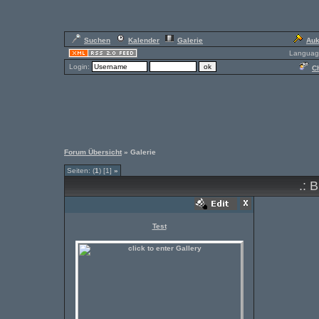
Suchen
Kalender
Galerie
Auk
Languag
Login:
Ch
Forum Übersicht
» Galerie
Seiten: (
1
) [1]
»
.: B
Test