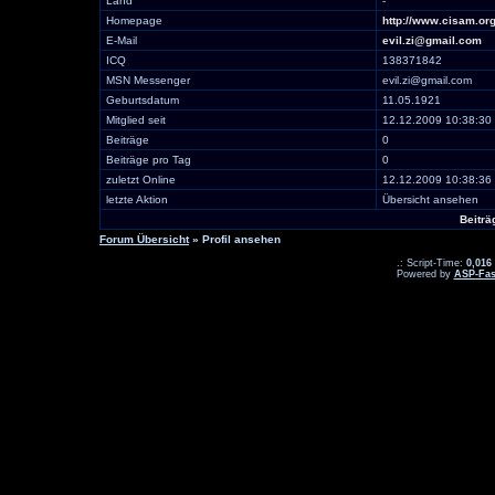
Land
-
Homepage
http://www.cisam.or
E-Mail
evil.zi@gmail.com
ICQ
138371842
MSN Messenger
evil.zi@gmail.com
Geburtsdatum
11.05.1921
Mitglied seit
12.12.2009 10:38:30
Beiträge
0
Beiträge pro Tag
0
zuletzt Online
12.12.2009 10:38:36
letzte Aktion
Übersicht ansehen
Beiträ
Forum Übersicht
» Profil ansehen
.: Script-Time:
0,016
Powered by
ASP-Fas