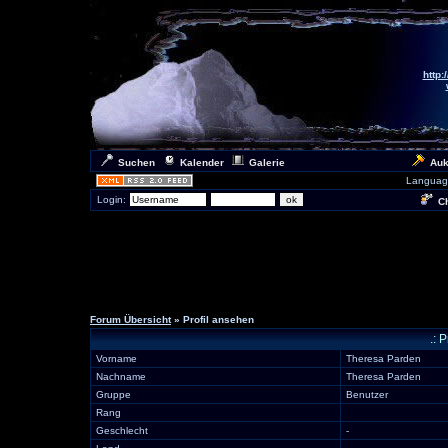
http:
Suchen
Kalender
Galerie
Auk
Languag
Login:
Ch
Forum Übersicht
» Profil ansehen
.: 
Vorname
Theresa Parden
Nachname
Theresa Parden
Gruppe
Benutzer
Rang
Geschlecht
-