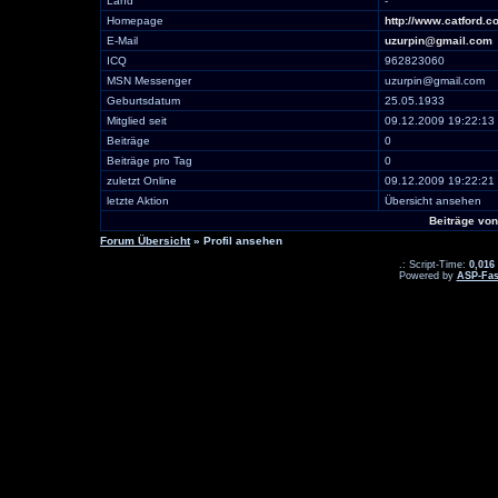
Land
-
Homepage
http://www.catford.
E-Mail
uzurpin@gmail.com
ICQ
962823060
MSN Messenger
uzurpin@gmail.com
Geburtsdatum
25.05.1933
Mitglied seit
09.12.2009 19:22:13
Beiträge
0
Beiträge pro Tag
0
zuletzt Online
09.12.2009 19:22:21
letzte Aktion
Übersicht ansehen
Beiträge vo
Forum Übersicht
» Profil ansehen
.: Script-Time:
0,016
Powered by
ASP-Fas