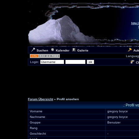
http:
Suchen
Kalender
Galerie
Auk
Languag
Login:
Ch
Forum Übersicht
» Profil ansehen
.: Profil
Vorname
gregory boyce
Nachname
gregory boyce
Gruppe
Benutzer
Rang
Geschlecht
-