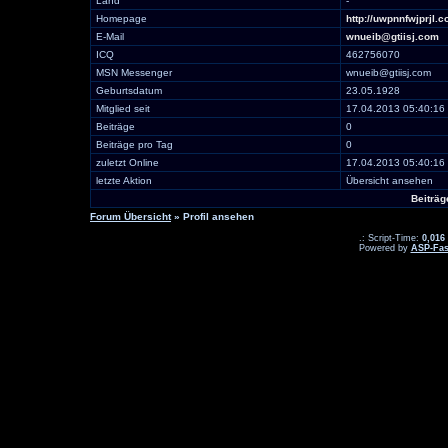
Land
-
Homepage
http://uwpnnfwjprjl.c
E-Mail
wnueib@gtiisj.com
ICQ
462756070
MSN Messenger
wnueib@gtiisj.com
Geburtsdatum
23.05.1928
Mitglied seit
17.04.2013 05:40:16
Beiträge
0
Beiträge pro Tag
0
zuletzt Online
17.04.2013 05:40:16
letzte Aktion
Übersicht ansehen
Beiträg
Forum Übersicht
» Profil ansehen
.: Script-Time:
0,016
Powered by
ASP-Fas