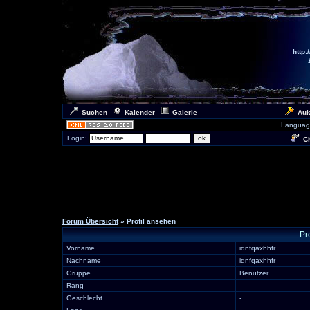
http:
Suchen
Kalender
Galerie
Auk
Languag
Login:
Ch
Forum Übersicht
» Profil ansehen
.: Pr
Vorname
iqnfqaxhhfr
Nachname
iqnfqaxhhfr
Gruppe
Benutzer
Rang
Geschlecht
-