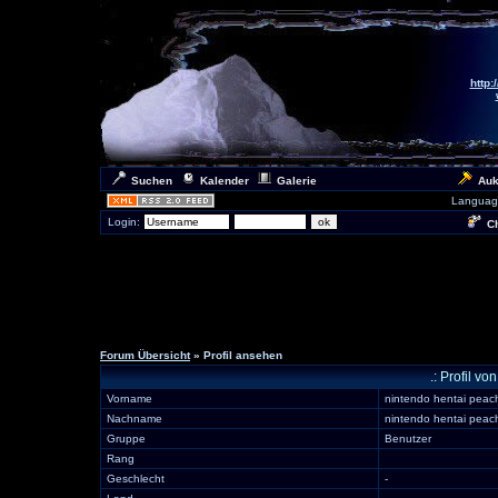
http:
Suchen
Kalender
Galerie
Auk
Languag
Login:
Ch
Forum Übersicht
» Profil ansehen
.: Profil 
Vorname
nintendo hentai peac
Nachname
nintendo hentai peac
Gruppe
Benutzer
Rang
Geschlecht
-