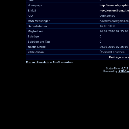
Land
-
Homepage
http://www.oi-graphi
E-Mail
novakov.eo@gmail.
ICQ
998420480
MSN Messenger
novakov.eo@gmail.c
Geburtsdatum
16.05.1930
Mitglied seit
26.07.2010 07:35:10
Beiträge
0
Beiträge pro Tag
0
zuletzt Online
26.07.2010 07:35:10
letzte Aktion
Übersicht ansehen
Beiträge vo
Forum Übersicht
» Profil ansehen
.: Script-Time:
0,016
Powered by
ASP-Fas