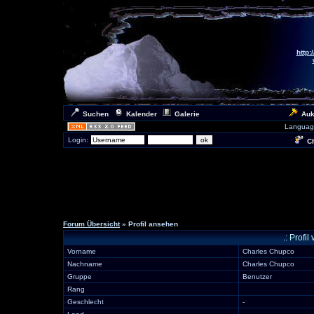
http:
Suchen
Kalender
Galerie
Auk
Languag
Login:
Ch
Forum Übersicht
» Profil ansehen
.: Profi
Vorname
Charles Chupco
Nachname
Charles Chupco
Gruppe
Benutzer
Rang
Geschlecht
-