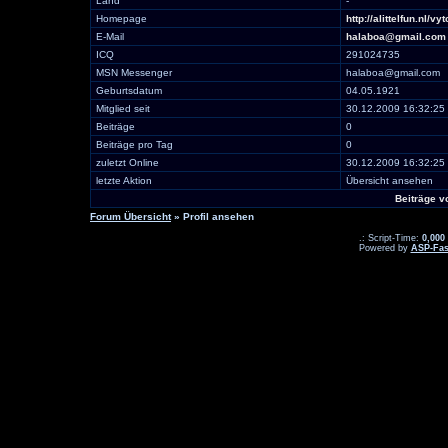
Land
-
Homepage
http://alittelfun.nl/
E-Mail
halaboa@gmail.com
ICQ
291024735
MSN Messenger
halaboa@gmail.com
Geburtsdatum
04.05.1921
Mitglied seit
30.12.2009 16:32:25
Beiträge
0
Beiträge pro Tag
0
zuletzt Online
30.12.2009 16:32:25
letzte Aktion
Übersicht ansehen
Beiträge 
Forum Übersicht
» Profil ansehen
.: Script-Time:
0,000
Powered by
ASP-Fas