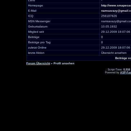
Land
-
Homepage
http://www.smapecas
E-Mail
namsavazy@gmail.
ICQ
256187826
MSN Messenger
namsavazy@gmail.c
Geburtsdatum
10.05.1932
Mitglied seit
29.12.2009 18:07:06
Beiträge
0
Beiträge pro Tag
0
zuletzt Online
29.12.2009 18:07:06
letzte Aktion
Übersicht ansehen
Beiträge 
Forum Übersicht
» Profil ansehen
.: Script-Time:
0,016
Powered by
ASP-Fas