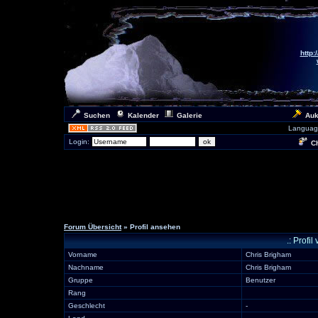
http:
Suchen
Kalender
Galerie
Auk
Languag
Login:
Ch
Forum Übersicht
» Profil ansehen
.: Prof
Vorname
Chris Brigham
Nachname
Chris Brigham
Gruppe
Benutzer
Rang
Geschlecht
-