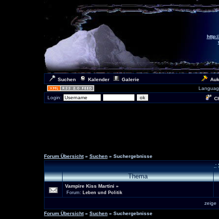
http:
Suchen
Kalender
Galerie
Auk
Languag
Login:
Ch
Forum Übersicht
»
Suchen
» Suchergebnisse
.:
Thema
Vampire Kiss Martini
»
Forum:
Leben und Politik
zeig
Forum Übersicht
»
Suchen
» Suchergebnisse