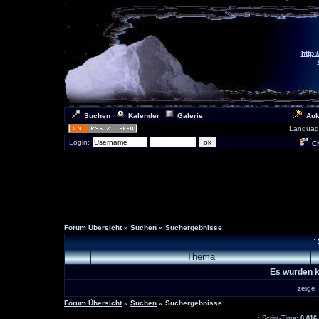
http:
Suchen
Kalender
Galerie
Auk
Languag
Login:
Ch
Forum Übersicht
»
Suchen
» Suchergebnisse
.:
Thema
Es wurden k
zeig
Forum Übersicht
»
Suchen
» Suchergebnisse
.: Script-Time:
0,016