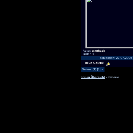
Autor:
wanhack
Bilder:
1
aktualisiert: 27.07.2005
neue Galerie
Seiten: (
1
) [1]
»
Forum Übersicht
» Galerie