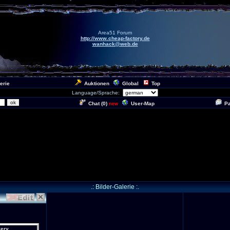
Area51 Forum
http://www.cheap-factory.de
wanhack@web.de
erie
Auktionen
Global
Top
Language/Sprache:
Chat (
0
)
User-Map
P
new
.: Bilder-Galerie :.