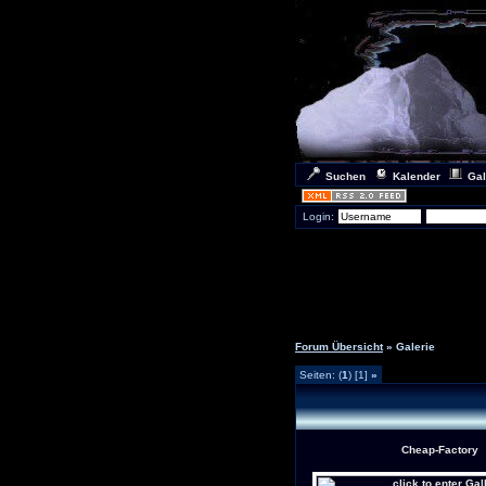
Suchen
Kalender
Gal
Login:
Forum Übersicht
» Galerie
Seiten: (
1
) [1]
»
Cheap-Factory