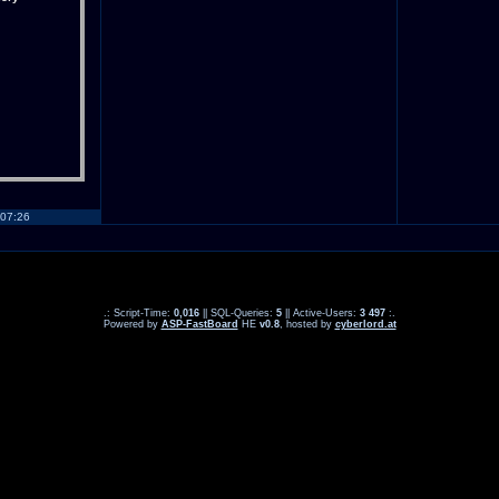
 07:26
.: Script-Time:
0,016
|| SQL-Queries:
5
|| Active-Users:
3 497
:.
Powered by
ASP-FastBoard
HE
v0.8
, hosted by
cyberlord.at