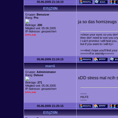
05.06.2005 21:16:10
EIS|Z!0N
Gruppe:
Benutzer
Rang:
Pro
ja so das hornizeug
Beiträge:
200
Mitglied seit: 05.06.2005
IP-Adresse: gespeichert
>close your eyes so you don't
they don' need to see you cry
I can't promise i will heal you..
but if you want to i will try<
>>>And i hope you'll find yo
>>>>>>For eternity<<<<<<
05.06.2005 21:24:15
merrü
Gruppe:
Administrator
Rang:
Deluxe
xDD stress mal ncih s
Beiträge:
271
Mitglied seit: 05.06.2005
IP-Adresse: gespeichert
~~~~
HILFE
~~~~
05.06.2005 21:25:15
EIS|Z!0N