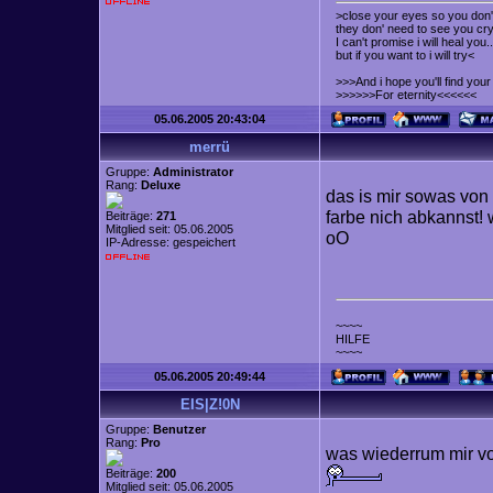
>close your eyes so you don't
they don' need to see you cry
I can't promise i will heal you..
but if you want to i will try<
>>>And i hope you'll find yo
>>>>>>For eternity<<<<<<
05.06.2005 20:43:04
merrü
Gruppe:
Administrator
Rang:
Deluxe
das is mir sowas von **
farbe nich abkannst! w
Beiträge:
271
Mitglied seit: 05.06.2005
oO
IP-Adresse: gespeichert
~~~~
HILFE
~~~~
05.06.2005 20:49:44
EIS|Z!0N
Gruppe:
Benutzer
Rang:
Pro
was wiederrum mir vol
Beiträge:
200
Mitglied seit: 05.06.2005