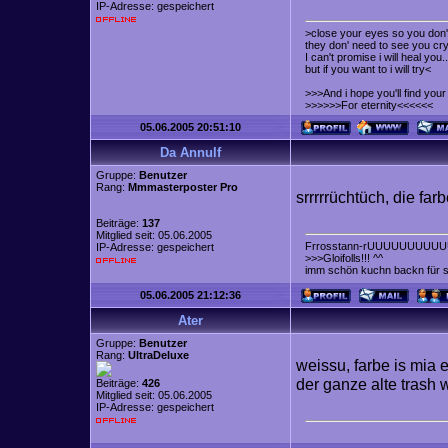
IP-Adresse: gespeichert
>close your eyes so you don't
they don' need to see you cry
I can't promise i will heal you..
but if you want to i will try<
>>>And i hope you'll find yo
>>>>>>For eternity<<<<<<
05.06.2005 20:51:10
Da Annulf
Gruppe:
Benutzer
Rang:
Mmmasterposter Pro
srrrrrüchtüch, die fa
Beiträge:
137
Mitglied seit: 05.06.2005
Frrosstann-rUUUUUUUUUU
IP-Adresse: gespeichert
>>>Gloifolls!!! ^^
imm schön kuchn backn für
05.06.2005 21:12:36
Ater
Gruppe:
Benutzer
Rang:
UltraDeluxe
weissu, farbe is mia 
der ganze alte trash 
Beiträge:
426
Mitglied seit: 05.06.2005
IP-Adresse: gespeichert