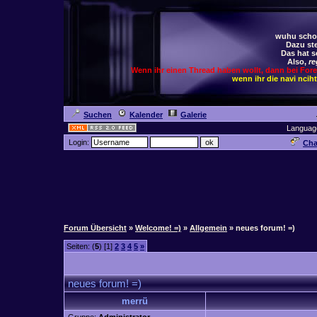
wuhu schoc
Dazu ste
Das hat s
Also,
re
Wenn ihr einen Thread haben wollt, dann bei For
wenn ihr die navi ncih
Suchen
Kalender
Galerie
Languag
Login:
Cha
Forum Übersicht
»
Welcome! =)
»
Allgemein
» neues forum! =)
Seiten: (
5
) [1]
2
3
4
5
»
neues forum! =)
merrü