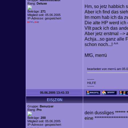
Gruppe:
Administrator
Rang:
Deluxe
Hm, so jetz habbich 
Aber ich find das sie
Beiträge:
271
Mitglied seit: 05.06.2005
Im mom hab ich da zwar
IP-Adresse: gespeichert
Die alte HP werd ich
Vllt pack ich das an
Aber jetz erstmal -->
Achja...so ganz alle 
schon noch...! ^^
MfG, merrü
bearbeitet von merrü am 05.
~~~~
HILFE
~~~~
05.06.2005 13:41:33
EIS|Z!0N
Gruppe:
Benutzer
Rang:
Pro
dein dussliges ****** **
eine *******************
Beiträge:
200
Mitglied seit: 05.06.2005
IP-Adresse: gespeichert