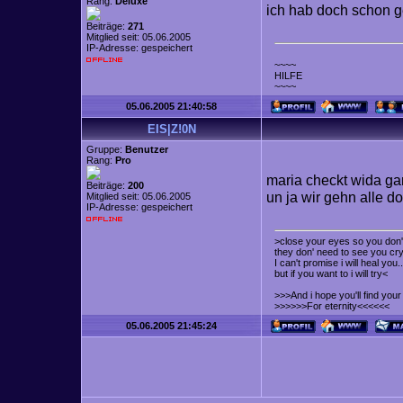
Rang:
Deluxe
ich hab doch schon g
Beiträge:
271
Mitglied seit: 05.06.2005
IP-Adresse: gespeichert
~~~~
HILFE
~~~~
05.06.2005 21:40:58
EIS|Z!0N
Gruppe:
Benutzer
Rang:
Pro
maria checkt wida g
Beiträge:
200
un ja wir gehn alle d
Mitglied seit: 05.06.2005
IP-Adresse: gespeichert
>close your eyes so you don't
they don' need to see you cry
I can't promise i will heal you..
but if you want to i will try<
>>>And i hope you'll find yo
>>>>>>For eternity<<<<<<
05.06.2005 21:45:24