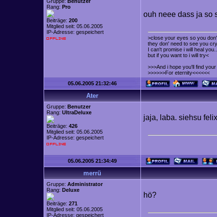
Gruppe:
Benutzer
Rang:
Pro
ouh neee dass ja so 
Beiträge:
200
Mitglied seit: 05.06.2005
IP-Adresse: gespeichert
>close your eyes so you don't
they don' need to see you cry
I can't promise i will heal you..
but if you want to i will try<
>>>And i hope you'll find yo
>>>>>>For eternity<<<<<<
05.06.2005 21:32:46
Ater
Gruppe:
Benutzer
Rang:
UltraDeluxe
jaja, laba. siehsu fel
Beiträge:
426
Mitglied seit: 05.06.2005
IP-Adresse: gespeichert
05.06.2005 21:34:49
merrü
Gruppe:
Administrator
Rang:
Deluxe
hö?
Beiträge:
271
Mitglied seit: 05.06.2005
IP-Adresse: gespeichert