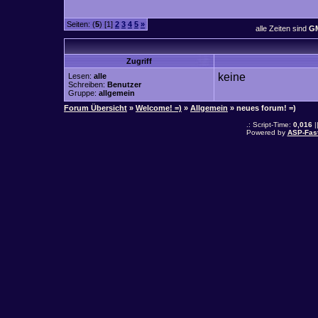
Seiten: (
5
) [1]
2
3
4
5
»
alle Zeiten sind
GM
Zugriff
keine
Lesen:
alle
Schreiben:
Benutzer
Gruppe:
allgemein
Forum Übersicht
»
Welcome! =)
»
Allgemein
» neues forum! =)
.: Script-Time:
0,016
|
Powered by
ASP-Fas