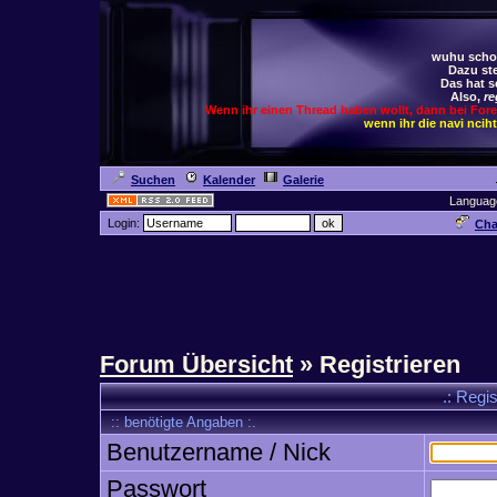
wuhu schoc
Dazu ste
Das hat s
Also,
re
Wenn ihr einen Thread haben wollt, dann bei For
wenn ihr die navi ncih
Suchen
Kalender
Galerie
Languag
Login:
Cha
Forum Übersicht
» Registrieren
.: Regi
:: benötigte Angaben :.
Benutzername / Nick
Passwort