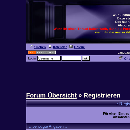
wuhu schoc
Dazu ste
Das hat s
Also,
re
Wenn ihr einen Thread haben wollt, dann bei For
wenn ihr die navi ncih
Suchen
Kalender
Galerie
Languag
Login:
Cha
Forum Übersicht
» Registrieren
.: Regi
Für einen Eintrag
Ansonsten 
:: benötigte Angaben :.