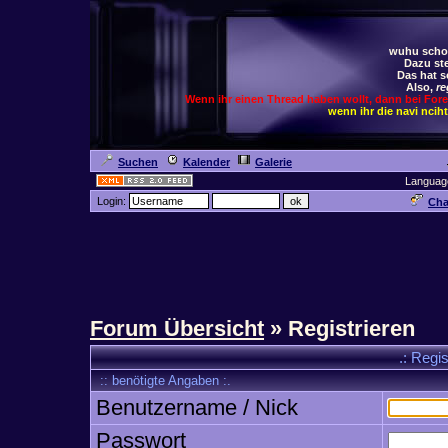
wuhu schoc
Dazu ste
Das hat s
Also,
re
Wenn ihr einen Thread haben wollt, dann bei For
wenn ihr die navi ncih
Suchen
Kalender
Galerie
Languag
Login:
Cha
Forum Übersicht
» Registrieren
.: Regi
:: benötigte Angaben :.
Benutzername / Nick
Passwort