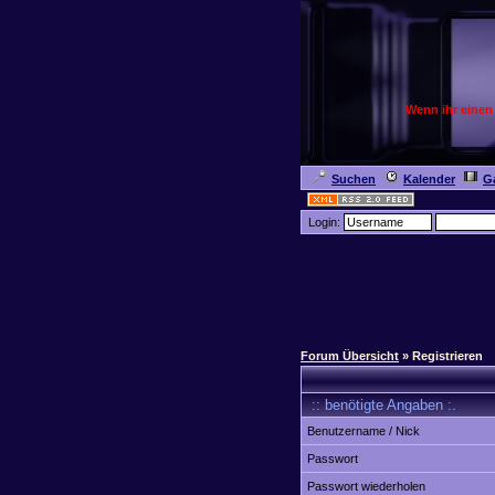
Wenn ihr einen
Suchen
Kalender
Ga
Login:
Forum Übersicht
» Registrieren
:: benötigte Angaben :.
Benutzername / Nick
Passwort
Passwort wiederholen