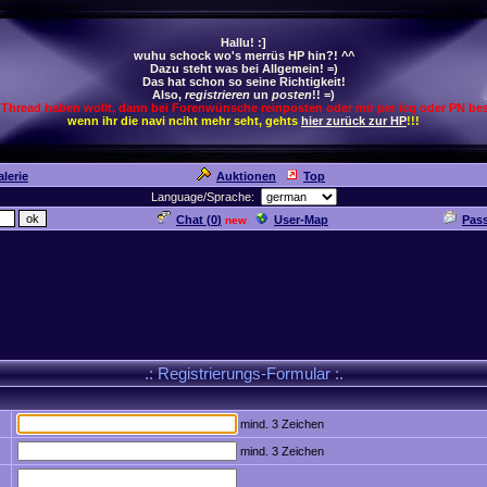
Hallu! :]
wuhu schock wo's merrüs HP hin?! ^^
Dazu steht was bei Allgemein! =)
Das hat schon so seine Richtigkeit!
Also,
registrieren
un
posten
!! =)
 Thread haben wollt, dann bei Forenwünsche reinposten oder mir per icq oder PN bes
wenn ihr die navi nciht mehr seht, gehts
hier zurück zur HP
!!!
lerie
Auktionen
Top
Language/Sprache:
Chat (
0
)
User-Map
Pas
new
.: Registrierungs-Formular :.
mind. 3 Zeichen
mind. 3 Zeichen