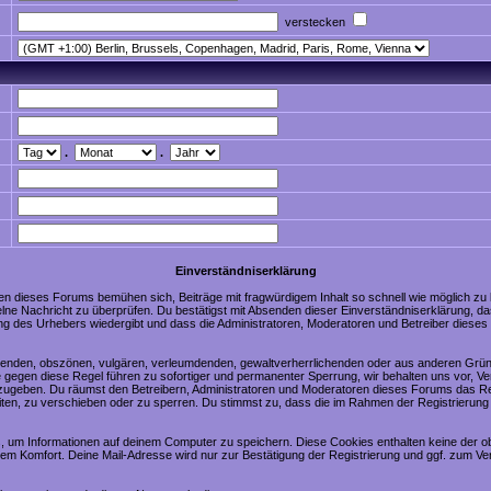
verstecken
.
.
Einverständniserklärung
en dieses Forums bemühen sich, Beiträge mit fragwürdigem Inhalt so schnell wie möglich zu
nzelne Nachricht zu überprüfen. Du bestätigst mit Absenden dieser Einverständniserklärung, da
ng des Urhebers wiedergibt und dass die Administratoren, Moderatoren und Betreiber dieses 
digenden, obszönen, vulgären, verleumdenden, gewaltverherrlichenden oder aus anderen Grün
 gegen diese Regel führen zu sofortiger und permanenter Sperrung, wir behalten uns vor, Ve
zugeben. Du räumst den Betreibern, Administratoren und Moderatoren dieses Forums das Re
ten, zu verschieben oder zu sperren. Du stimmst zu, dass die im Rahmen der Registrierung
 um Informationen auf deinem Computer zu speichern. Diese Cookies enthalten keine der 
nem Komfort. Deine Mail-Adresse wird nur zur Bestätigung der Registrierung und ggf. zum 