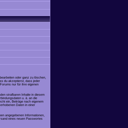
 bearbeiten oder ganz zu löschen,
ss du akzeptierst, dass jeder
Forums nur für ihre eigenen
den strafbaren Inhalte in diesem
rbindungsdaten u. ä. an die
cht ein, Beiträge nach eigenem
 erhobenen Daten in einer
oben angegebenen Informationen,
Versand eines neuen Passwortes