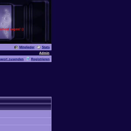
cheid sagen! :)
Mitglieder
Stats
Admin
swort zusenden
Registrieren