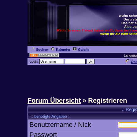
wuhu schoc
Dazu ste
Das hat s
Also,
re
Wenn ihr einen Thread haben wollt, dann bei For
wenn ihr die navi ncih
Suchen
Kalender
Galerie
Languag
Login:
Cha
Forum Übersicht
» Registrieren
.: Regi
:: benötigte Angaben :.
Benutzername / Nick
Passwort