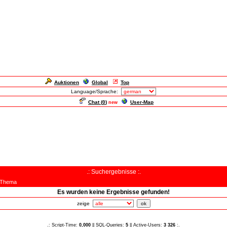
Auktionen
Global
Top
Language/Sprache:
Chat (
0
)
User-Map
new
.: Suchergebnisse :.
Thema
Es wurden keine Ergebnisse gefunden!
zeige
.: Script-Time:
0,000
|| SQL-Queries:
5
|| Active-Users:
3 326
:.