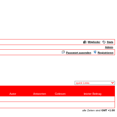
Mitglieder
Stats
Admin
Passwort zusenden
Registrieren
Autor
Antworten
Gelesen
letzter Beitrag
alle Zeiten sind
GMT +1:00