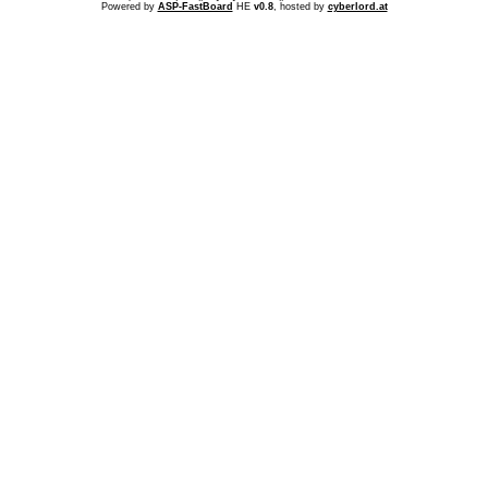
Powered by
ASP-FastBoard
HE
v0.8
, hosted by
cyberlord.at