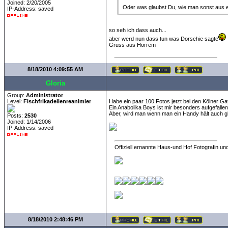
Joined: 2/20/2005
Oder was glaubst Du, wie man sonst aus 
IP-Address: saved
so seh ich dass auch...
aber werd nun dass tun was Dorschie sagte
Gruss aus Horrem
8/18/2010 4:09:55 AM
Gloria
Group:
Administrator
Level:
Fischfrikadellenreanimier
Habe ein paar 100 Fotos jetzt bei den Kölner 
Ein Anabolika Boys ist mir besonders aufgefall
Aber, wird man wenn man ein Handy hält auch g
Posts:
2530
Joined: 1/14/2006
IP-Address: saved
Offiziell ernannte Haus-und Hof Fotografin und
8/18/2010 2:48:46 PM