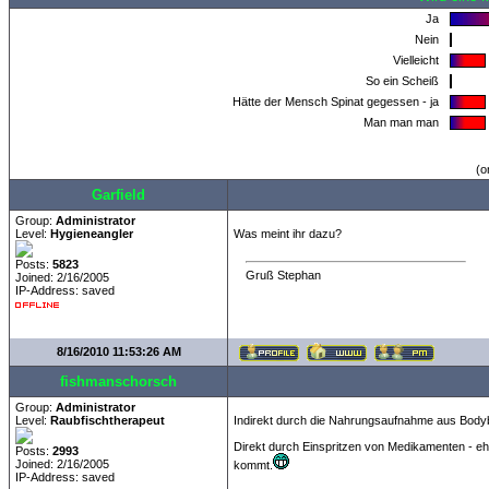
Ja
Nein
Vielleicht
So ein Scheiß
Hätte der Mensch Spinat gegessen - ja
Man man man
(o
Garfield
Group:
Administrator
Level:
Hygieneangler
Was meint ihr dazu?
Posts:
5823
Gruß Stephan
Joined: 2/16/2005
IP-Address: saved
8/16/2010 11:53:26 AM
fishmanschorsch
Group:
Administrator
Level:
Raubfischtherapeut
Indirekt durch die Nahrungsaufnahme aus Bodyb
Direkt durch Einspritzen von Medikamenten - eh
Posts:
2993
Joined: 2/16/2005
kommt.
IP-Address: saved