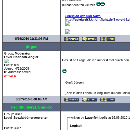
du hast echt zu viel zeit.
Gruss an alle von Ralle.
http://spielwelt3.knightfight.de/?ac=vid&
8/16/2010 11:31:06 PM
jürgen
Group:
Moderator
Level:
Hochseh-Angler
Das ist ne Frage, die ich mir erst mal durch d
Posts:
899
Joined: 4/13/2008
IP-Address: saved
Gruß Jürgen
„Kort is dien Leben un lang’ büst du dod. Mins
8/17/2010 6:00:05 AM
Hechthunter21/Guid-Do
Group:
User
Level:
Spezialdönerverwerter
written by
Lagerfehltrolle
at 16.08.2010 1
Logisch!
Posts:
3087