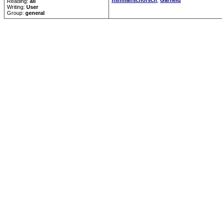
fishmanschorsch
,
Garfield
Reading:
all
Writing:
User
Group:
general
Forum Overview
»
CRF Zentrale
»
Sinnfrei
» Wird eine Mücke durch Anabolika kräft
.: Script-Time:
0.090
|
Powered by
ASP-Fas