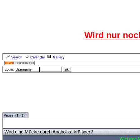
Das CR
Wird nur noc
Für den harten Ke
Neuanmel
Search
Calendar
Gallery
Lang
Login:
Forum Overview
»
CRF Zentrale
»
Sinnfrei
» Wird eine Mücke durch Anabolika kräft
Pages: (
1
) [1]
»
Wird eine Mücke durch Anabolika kräftiger?
Wird eine 