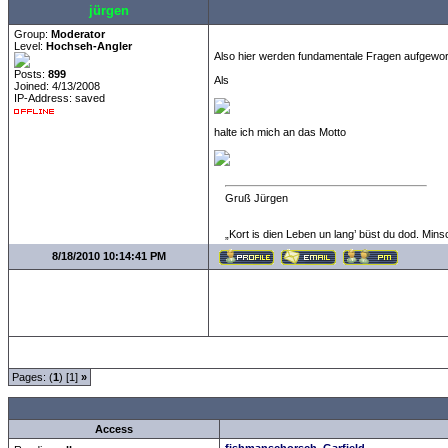
jürgen
Group:
Moderator
Level:
Hochseh-Angler
Also hier werden fundamentale Fragen aufgeworf
Posts:
899
Als
Joined: 4/13/2008
IP-Address: saved
halte ich mich an das Motto
Gruß Jürgen
„Kort is dien Leben un lang’ büst du dod. Mins
8/18/2010 10:14:41 PM
Pages: (
1
) [1]
»
all Times are
GMT +1:00
Access