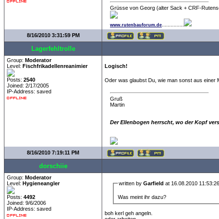
Grüsse von Georg (alter Sack + CRF-Rutens
...............
www.rutenbauforum.de
8/16/2010 3:31:59 PM
Lagerfehltrolle
Group:
Moderator
Level:
Fischfrikadellenreanimier
Logisch!
Posts:
2540
Oder was glaubst Du, wie man sonst aus einer
Joined: 2/17/2005
IP-Address: saved
Gruß
Martin
Der Ellenbogen herrscht, wo der Kopf ver
8/16/2010 7:19:11 PM
dorschiie
Group:
Moderator
Level:
Hygieneangler
written by
Garfield
at 16.08.2010 11:53:2
Was meint ihr dazu?
Posts:
4492
Joined: 9/6/2006
IP-Address: saved
boh kerl geh angeln.
oder arbeiten.