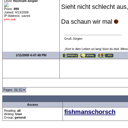
Level:
Hochseh-Angler
Sieht nicht schlecht au
Posts:
899
Joined: 4/13/2008
IP-Address: saved
Da schaun wir mal
Gruß Jürgen
„Kort is dien Leben un lang’ büst du dod. Mins
1/11/2009 4:47:48 PM
Pages: (
1
) [1]
»
all Times are
GMT +1:00
Access
fishmanschorsch
Reading:
all
Writing:
User
Group:
general
Forum Overview
»
Rund ums Thema Angeln
»
Basteln und Selbermachen
» Ruten 