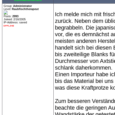
Group:
Administrator
Level:
Raubfischtherapeut
Ich melde mich mit fris
Posts:
2993
Joined: 2/16/2005
zurück. Neben dem übli
IP-Address: saved
begrabbeln. Die japani
vor, die es demnächst 
meisten anderen Herstel
handelt sich bei diesen
bis zweiteilige Blanks f
Durchmesser von Axtstie
schlank daherkommen.
Einen Importeur habe ic
bis das Material bei un
was diese Kraftprotze ko
Zum besseren Verständni
beachte die geringen A
Wandstärke der geteste