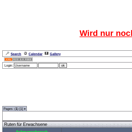
Das CR
Wird nur noc
Für den harten Ke
Neuanmel
Search
Calendar
Gallery
Lang
Login:
Forum Overview
»
Rund ums Thema Angeln
»
Basteln und Selbermachen
» Ruten 
Pages: (
1
) [1]
»
Ruten für Erwachsene
fishmanschorsch