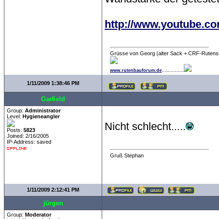
http://www.youtube.c
Grüsse von Georg (alter Sack + CRF-Rutens
...............
www.rutenbauforum.de
1/11/2009 1:38:46 PM
Garfield
Group:
Administrator
Level:
Hygieneangler
Nicht schlecht.....
Posts:
5823
Joined: 2/16/2005
IP-Address: saved
Gruß Stephan
1/11/2009 2:12:41 PM
jürgen
Group:
Moderator