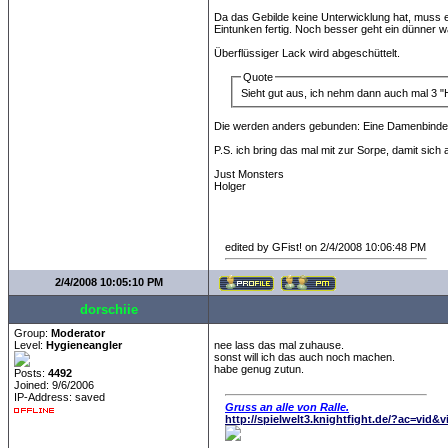
Da das Gebilde keine Unterwicklung hat, muss es
Eintunken fertig. Noch besser geht ein dünner w
Überflüssiger Lack wird abgeschüttelt.
Quote
Sieht gut aus, ich nehm dann auch mal 3 
Die werden anders gebunden: Eine Damenbinde in
P.S. ich bring das mal mit zur Sorpe, damit sic
Just Monsters
Holger
edited by GFist! on 2/4/2008 10:06:48 PM
2/4/2008 10:05:10 PM
dorschiie
Group:
Moderator
Level:
Hygieneangler
nee lass das mal zuhause.
sonst will ich das auch noch machen.
habe genug zutun.
Posts:
4492
Joined: 9/6/2006
IP-Address: saved
Gruss an alle von Ralle.
http://spielwelt3.knightfight.de/?ac=vid&