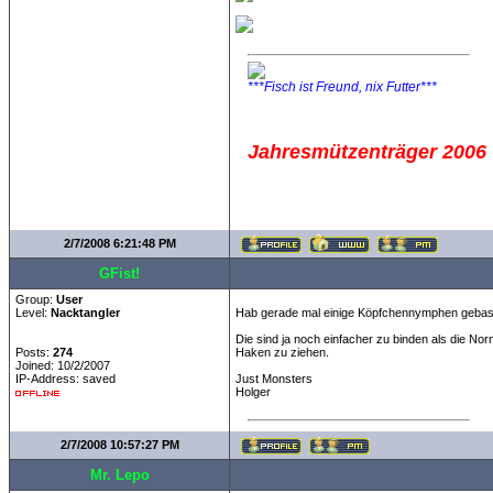
***Fisch ist Freund, nix Futter***
Jahresmützenträger 2006
2/7/2008 6:21:48 PM
GFist!
Group:
User
Level:
Nacktangler
Hab gerade mal einige Köpfchennymphen gebast
Die sind ja noch einfacher zu binden als die Nor
Posts:
274
Haken zu ziehen.
Joined: 10/2/2007
IP-Address: saved
Just Monsters
Holger
2/7/2008 10:57:27 PM
Mr. Lepo