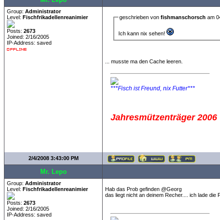
Group:
Administrator
Level:
Fischfrikadellenreanimier
geschrieben von
fishmanschorsch
am 04
Posts:
2673
Ich kann nix sehen!
Joined: 2/16/2005
IP-Address: saved
... musste ma den Cache leeren.
***Fisch ist Freund, nix Futter***
Jahresmützenträger 2006
2/4/2008 3:43:00 PM
Mr. Lepo
Group:
Administrator
Level:
Fischfrikadellenreanimier
Hab das Prob gefinden @Georg
das liegt nicht an deinem Recher.... ich lade di
Posts:
2673
Joined: 2/16/2005
IP-Address: saved