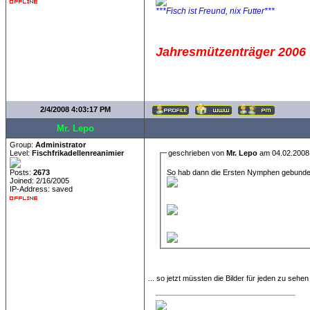
***Fisch ist Freund, nix Futter***
Jahresmützenträger 2006
2/4/2008 4:03:17 PM
Mr. Lepo
Group:
Administrator
Level:
Fischfrikadellenreanimier
geschrieben von
Mr. Lepo
am 04.02.2008
So hab dann die Ersten Nymphen gebunden
Posts:
2673
Joined: 2/16/2005
IP-Address: saved
... so jetzt müssten die Bilder für jeden zu sehen