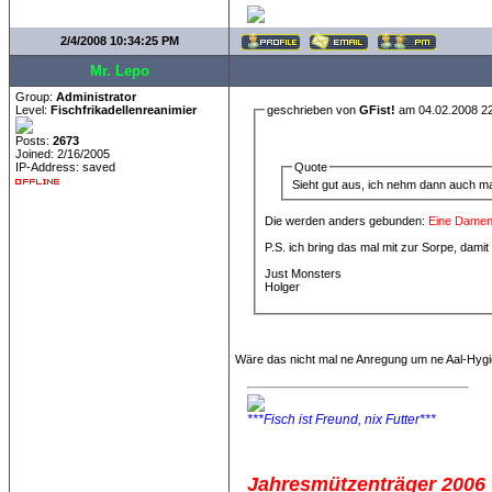
2/4/2008 10:34:25 PM
Mr. Lepo
Group:
Administrator
Level:
Fischfrikadellenreanimier
geschrieben von
GFist!
am 04.02.2008 22
Posts:
2673
Joined: 2/16/2005
Quote
IP-Address: saved
Sieht gut aus, ich nehm dann auch m
Die werden anders gebunden:
Eine Damenb
P.S. ich bring das mal mit zur Sorpe, dami
Just Monsters
Holger
Wäre das nicht mal ne Anregung um ne Aal-Hyg
***Fisch ist Freund, nix Futter***
Jahresmützenträger 2006