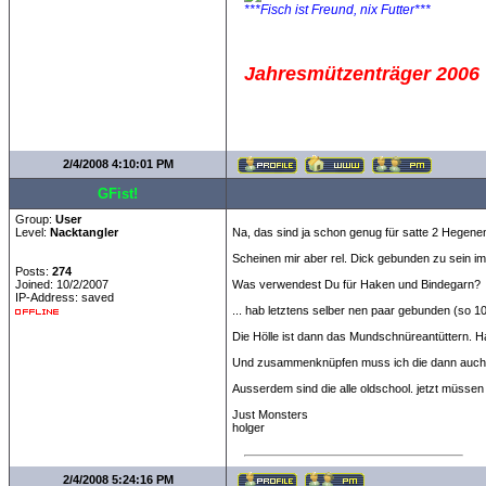
***Fisch ist Freund, nix Futter***
Jahresmützenträger 2006
2/4/2008 4:10:01 PM
GFist!
Group:
User
Level:
Nacktangler
Na, das sind ja schon genug für satte 2 Hegenen
Scheinen mir aber rel. Dick gebunden zu sein 
Posts:
274
Joined: 10/2/2007
Was verwendest Du für Haken und Bindegarn?
IP-Address: saved
... hab letztens selber nen paar gebunden (so 
Die Hölle ist dann das Mundschnüreantüttern. Ha
Und zusammenknüpfen muss ich die dann auch 
Ausserdem sind die alle oldschool. jetzt müssen 
Just Monsters
holger
2/4/2008 5:24:16 PM