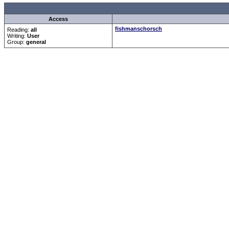
Access
fishmanschorsch
Reading:
all
Writing:
User
Group:
general
Forum Overview
»
Rund ums Thema Angeln
»
Basteln und Selbermachen
» Hegene
.: Script-Time:
0.078
|
Powered by
ASP-Fas