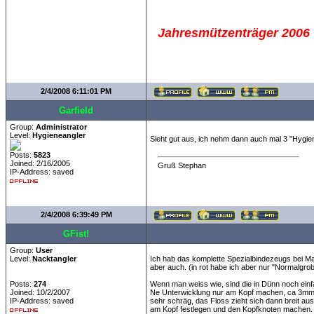
Jahresmützenträger 2006
2/4/2008 6:11:01 PM
Garfield
Group:
Administrator
Level:
Hygieneangler
Sieht gut aus, ich nehm dann auch mal 3 "Hygi
Posts:
5823
Joined: 2/16/2005
Gruß Stephan
IP-Address: saved
2/4/2008 6:39:49 PM
GFist!
Group:
User
Level:
Nacktangler
Ich hab das komplette Spezialbindezeugs bei M
aber auch. (in rot habe ich aber nur "Normalgrobe
Posts:
274
Wenn man weiss wie, sind die in Dünn noch einf
Joined: 10/2/2007
Ne Unterwicklung nur am Kopf machen, ca 3mm. 
IP-Address: saved
sehr schräg, das Floss zieht sich dann breit a
am Kopf festlegen und den Kopfknoten machen.