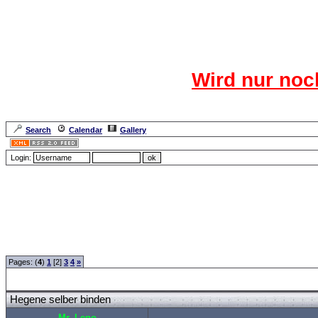
Das CR
Wird nur noc
Für den harten Ke
Neuanmel
Search
Calendar
Gallery
Lang
Login:
Forum Overview
»
Rund ums Thema Angeln
»
Basteln und Selbermachen
» Hegene
Pages: (
4
)
1
[2]
3
4
»
Hegene selber binden
Mr. Lepo