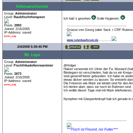
fishmanschorsch
Group:
Administrator
Level:
Raubfischtherapeut
Ich hab´s gesehen
Goile Hygienen.
Posts:
2993
Joined: 2/16/2005
Grüsse von Georg (alter Sack + CRF-Rutens
IP-Address: saved
...............
www.rutenbauforum.de
2/4/2008 5:39:40 PM
Mr. Lepo
Group:
Administrator
Level:
Fischfrikadellenreanimier
@Holger
Haken verwende ich 14ner der Fa. Mustard (hab
Bindegarn ist verschieden, hab da so ein Krepp
Posts:
2673
sind generell feiner gebunden. Ich habe ne an
Joined: 2/16/2005
etwas dicker werden zu lassen. So entsteht da
IP-Address: saved
Die Feineren wie Mark sie bindet sind für den An
Ich denke aber, dass sie noch im Rahmen sind.
Ich wollte dieser Tage mal mit Mark telefonieren
Nymphen mit Glasperlenkopf hab ich gerade in d
***Fisch ist Freund, nix Futter***