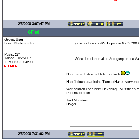
2/5/2008 3:07:47 PM
GFist!
Group:
User
Level:
Nacktangler
geschrieben von
Mr. Lepo
am 05.02.2008
Posts:
274
Joined: 10/2/2007
Wäre das nicht mal ne Anregung um ne Aa
IP-Address: saved
Naaa, wasch den mal lieber einfach
Hab übrigens gar keine Tiemco Haken verwend
War nämlich eben beim Dekoning. (Musste eh mal
Perlenköpfchen.
Just Monsters
Holger
2/5/2008 7:31:02 PM