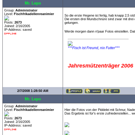
Mr. Lepo
Group:
Administrator
Level:
Fischfrikadellenreanimier
So die erste Hegene ist fertig, hab knapp 2,5 st
Die ersten drei Mundschnüre sind zwar mit drei 
Posts:
2673
gelungen.
Joined: 2/16/2005
IP-Address: saved
Werde morgen dann n'paar Fotos einstellen. Da
***Fisch ist Freund, nix Futter***
Jahresmützenträger 2006
2/7/2008 1:28:50 AM
Mr. Lepo
Group:
Administrator
Level:
Fischfrikadellenreanimier
Hier die Fotos von der Piddelei mit Schnur, Na
Das Ergebnis ist für's erste zufriedenstellen...
Posts:
2673
Joined: 2/16/2005
IP-Address: saved