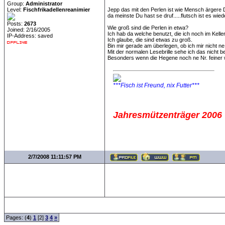
Group:
Administrator
Level:
Fischfrikadellenreanimier
Jepp das mit den Perlen ist wie Mensch ärgere Di
da meinste Du hast se druf.....flutsch ist es wie
Posts:
2673
Wie groß sind die Perlen in etwa?
Joined: 2/16/2005
Ich hab da welche benutzt, die ich noch im Keller
IP-Address: saved
Ich glaube, die sind etwas zu groß.
Bin mir gerade am überlegen, ob ich mir nicht ne
Mit der normalen Lesebrille sehe ich das nicht b
Besonders wenn die Hegene noch ne Nr. feiner 
***Fisch ist Freund, nix Futter***
Jahresmützenträger 2006
2/7/2008 11:11:57 PM
Pages: (
4
)
1
[2]
3
4
»
all Times are
GMT +1: