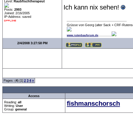
Level:
Raubfischtherapeut
Ich kann nix sehen!
Posts:
2993
Joined: 2/16/2005
IP-Address: saved
Grüsse von Georg (alter Sack + CRF-Rutens
...............
www.rutenbauforum.de
2/4/2008 3:27:58 PM
Pages: (
4
) [1]
2
3
4
»
all Times are
GMT +1:
Access
fishmanschorsch
Reading:
all
Writing:
User
Group:
general
Forum Overview
»
Rund ums Thema Angeln
»
Basteln und Selbermachen
» Hegene
.: Script-Time:
0.063
|
Powered by
ASP-Fas