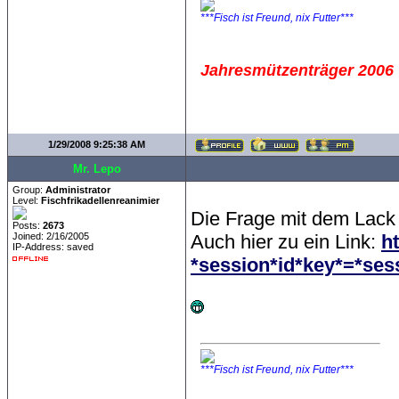
***Fisch ist Freund, nix Futter***
Jahresmützenträger 2006
1/29/2008 9:25:38 AM
Mr. Lepo
Group:
Administrator
Level:
Fischfrikadellenreanimier
Die Frage mit dem Lack h
Posts:
2673
Joined: 2/16/2005
Auch hier zu ein Link:
h
IP-Address: saved
*session*id*key*=*sess
***Fisch ist Freund, nix Futter***