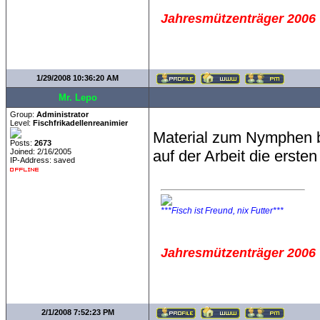
Jahresmützenträger 2006
1/29/2008 10:36:20 AM
Mr. Lepo
Group:
Administrator
Level:
Fischfrikadellenreanimier
Material zum Nymphen b
Posts:
2673
Joined: 2/16/2005
auf der Arbeit die erste
IP-Address: saved
***Fisch ist Freund, nix Futter***
Jahresmützenträger 2006
2/1/2008 7:52:23 PM