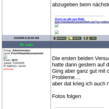
abzugeben beim nächste
Gruss an alle von Ralle.
http://spielwelt3.knightfight.de/?ac=vid&
2/2/2008 8:20:50 AM
Mr. Lepo
Group:
Administrator
Level:
Fischfrikadellenreanimier
Die ersten beiden Vers
Posts:
2673
Joined: 2/16/2005
hatte dann gestern auf d
IP-Address: saved
Ging aber ganz gut mit 
Probleme....
aber dat krieg ich auch
Fotos folgen