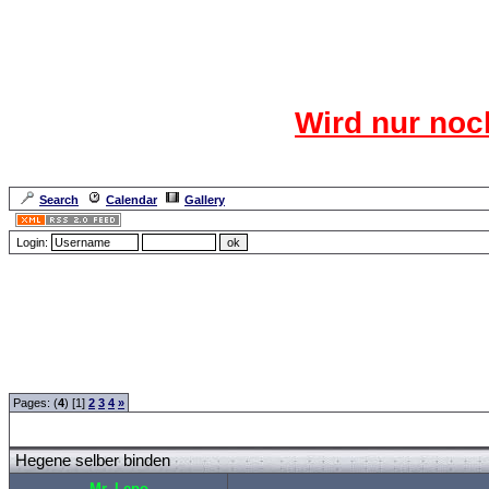
Das CR
Wird nur noc
Für den harten Ke
Neuanmel
Search
Calendar
Gallery
Lang
Login:
Forum Overview
»
Rund ums Thema Angeln
»
Basteln und Selbermachen
» Hegene
Pages: (
4
) [1]
2
3
4
»
Hegene selber binden
Mr. Lepo