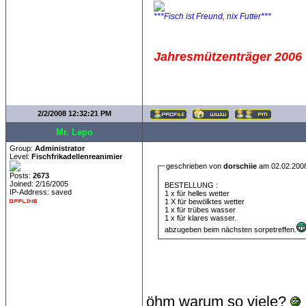
***Fisch ist Freund, nix Futter***
Jahresmützenträger 2006
2/2/2008 12:32:21 PM
Mr. Lepo
Group:
Administrator
Level:
Fischfrikadellenreanimier
geschrieben von
dorschiie
am 02.02.2008
Posts:
2673
Joined: 2/16/2005
BESTELLUNG :
IP-Address: saved
1 x für helles wetter
1 X für bewölktes wetter
1 x für trübes wasser
1 x für klares wasser.
abzugeben beim nächsten sorpetreffen.
öhm warum so viele?