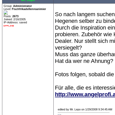
Group:
Administrator
Level:
Fischfrikadellenreanimier
So nach langem suchen 
Posts:
2673
Joined: 2/16/2005
Hegenen selber zu bind
IP-Address: saved
Durch die Inspiration ei
probieren. Zubehör wie 
Dealer. Nur stellt sich 
versiegelt?
Muss das ganze überhau
Hat da wer ne Ahnung?
Fotos folgen, sobald die 
Für alle, die es interessi
http://www.angelprofi.
edited by Mr. Lepo on 1/29/2008 9:34:45 AM