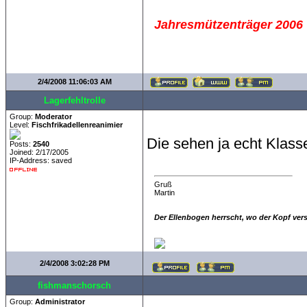
Jahresmützenträger 2006
2/4/2008 11:06:03 AM
Lagerfehltrolle
Group:
Moderator
Level:
Fischfrikadellenreanimier
Die sehen ja echt Klass
Posts:
2540
Joined: 2/17/2005
IP-Address: saved
Gruß
Martin
Der Ellenbogen herrscht, wo der Kopf ver
2/4/2008 3:02:28 PM
fishmanschorsch
Group:
Administrator