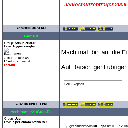
Jahresmützenträger 2006
2/1/2008 8:06:01 PM
Garfield
Group:
Administrator
Level:
Hygieneangler
Mach mal, bin auf die E
Posts:
5823
Joined: 2/16/2005
IP-Address: saved
Auf Barsch geht übrige
Gruß Stephan
2/1/2008 10:09:31 PM
Hechthunter21/Guid-Do
Group:
User
Level:
Spezialdönerverwerter
geschrieben von
Mr. Lepo
am 01.02.2008