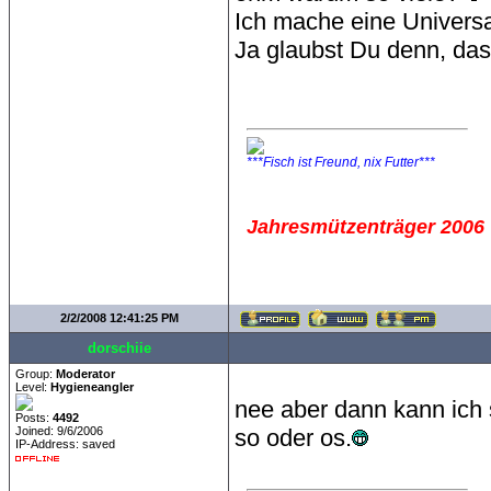
Ich mache eine Universa
Ja glaubst Du denn, da
***Fisch ist Freund, nix Futter***
Jahresmützenträger 2006
2/2/2008 12:41:25 PM
dorschiie
Group:
Moderator
Level:
Hygieneangler
nee aber dann kann ich 
Posts:
4492
Joined: 9/6/2006
so oder os.
IP-Address: saved