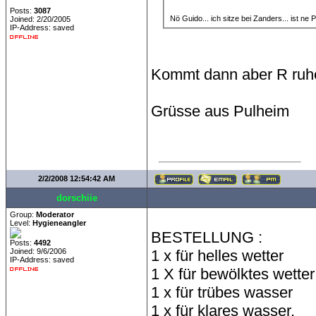
Posts:
3087
Nö Guido... ich sitze bei Zanders... ist ne
Joined: 2/20/2005
IP-Address: saved
Kommt dann aber R ruhe
Grüsse aus Pulheim
2/2/2008 12:54:42 AM
dorschiie
Group:
Moderator
Level:
Hygieneangler
BESTELLUNG :
Posts:
4492
Joined: 9/6/2006
1 x für helles wetter
IP-Address: saved
1 X für bewölktes wetter
1 x für trübes wasser
1 x für klares wasser.