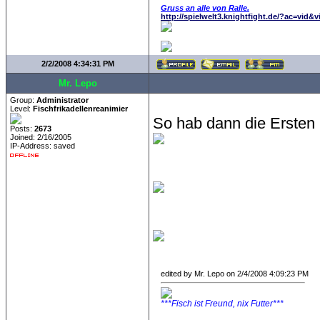
Gruss an alle von Ralle.
http://spielwelt3.knightfight.de/?ac=vid&
2/2/2008 4:34:31 PM
Mr. Lepo
Group:
Administrator
Level:
Fischfrikadellenreanimier
So hab dann die Ersten
Posts:
2673
Joined: 2/16/2005
IP-Address: saved
edited by Mr. Lepo on 2/4/2008 4:09:23 PM
***Fisch ist Freund, nix Futter***