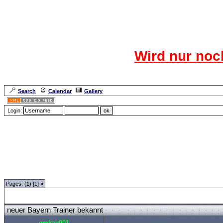
Das CR
Wird nur noc
Für den harten Ke
Neuanmel
Search
Calendar
Gallery
Lang
Login:
Forum Overview
»
Sport
»
Saison 2007/2008
» neuer Bayern Trainer bekannt
Pages: (
1
) [1]
»
neuer Bayern Trainer bekannt
emkay001