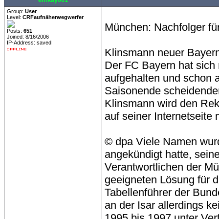
Group:
User
Level:
CRFaufnäherwegwerfer
München: Nachfolger für
Posts:
651
Joined: 8/16/2006
IP-Address: saved
Klinsmann neuer Baye
Der FC Bayern hat sich
aufgehalten und schon 
Saisonende scheidenden 
Klinsmann wird den Reko
auf seiner Internetseite m
© dpa Viele Namen wurd
angekündigt hatte, sein
Verantwortlichen der Mü
geeigneten Lösung für di
Tabellenführer der Bund
an der Isar allerdings k
1995 bis 1997 unter Ver