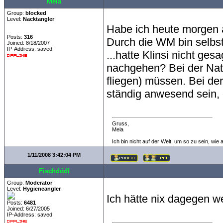
Mela
Group:
blocked
Level:
Nacktangler
Habe ich heute morgen a
Posts:
316
Durch die WM bin selbs
Joined: 8/18/2007
IP-Address: saved
...hatte Klinsi nicht ge
nachgehen? Bei der Nati
fliegen) müssen. Bei d
ständig anwesend sein, 
Gruss,
Mela
Ich bin nicht auf der Welt, um so zu sein, wie
1/11/2008 3:42:04 PM
Fischdödl
Group:
Moderator
Level:
Hygieneangler
Ich hätte nix dagegen we
Posts:
6481
Joined: 6/27/2005
IP-Address: saved