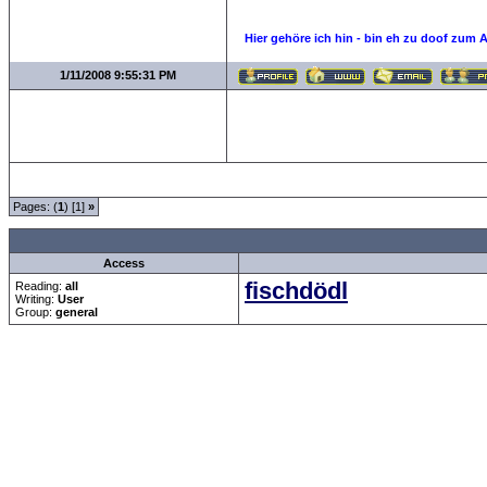
Hier gehöre ich hin - bin eh zu doof zum 
1/11/2008 9:55:31 PM
Pages: (
1
) [1]
»
all Times are
GMT +1:00
Access
fischdödl
Reading:
all
Writing:
User
Group:
general
Forum Overview
»
Sport
»
Saison 2007/2008
» neuer Bayern Trainer bekannt
.: Script-Time:
0.094
|
Powered by
ASP-Fas