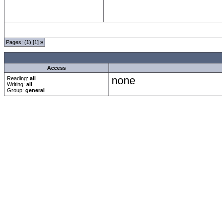
Pages: (
1
) [1]
»
all Times are
GMT +1:00
Access
none
Reading:
all
Writing:
all
Group:
general
Forum Overview
»
Neue Anmelderegularien des CRF-Forum
»
Das Gästezimmer
» 
.: Script-Time:
0.080
|
Powered by
ASP-Fas