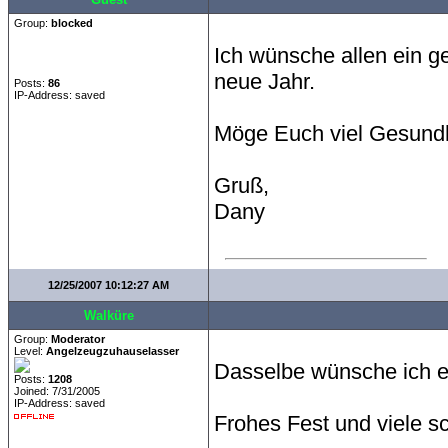
Group:
blocked
Ich wünsche allen ein g
neue Jahr.
Posts:
86
IP-Address: saved
Möge Euch viel Gesundhe
Gruß,
Dany
12/25/2007 10:12:27 AM
Walküre
Group:
Moderator
Level:
Angelzeugzuhauselasser
Dasselbe wünsche ich e
Posts:
1208
Joined: 7/31/2005
IP-Address: saved
Frohes Fest und viele 