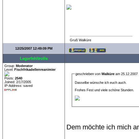
Gruß Walküre
12/25/2007 12:49:09 PM
Lagerfehltrolle
Group:
Moderator
Level:
Fischfrikadellenreanimier
geschrieben von
Walküre
am 25.12.2007 
Posts:
2540
Joined: 2/17/2005
Dasselbe wünsche ich euch auch.
IP-Address: saved
Frohes Fest und viele schöne Stunden.
Dem möchte ich mich a