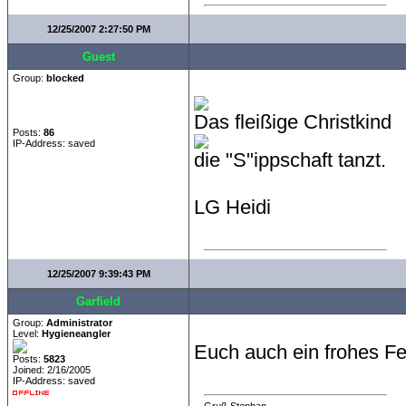
12/25/2007 2:27:50 PM
Guest
Group:
blocked
Das fleißige Christkind
Posts:
86
IP-Address: saved
die "S"ippschaft tanzt.
LG Heidi
12/25/2007 9:39:43 PM
Garfield
Group:
Administrator
Level:
Hygieneangler
Euch auch ein frohes Fes
Posts:
5823
Joined: 2/16/2005
IP-Address: saved