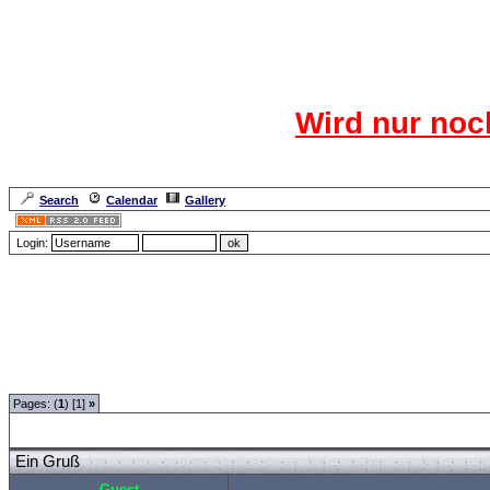
Das CR
Wird nur noc
Für den harten Ke
Neuanmel
Search
Calendar
Gallery
Lang
Login:
Forum Overview
»
Neue Anmelderegularien des CRF-Forum
»
Das Gästezimmer
» 
Pages: (
1
) [1]
»
Ein Gruß
Guest