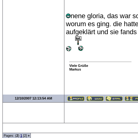
nene gloria, das war s
worum es ging. die hatte
aufgeklärt und sie fands
Viele Grüße
Markus
12/10/2007 12:13:54 AM
Pages: (
2
)
1
[2]
»
all Times are
GMT +1:00