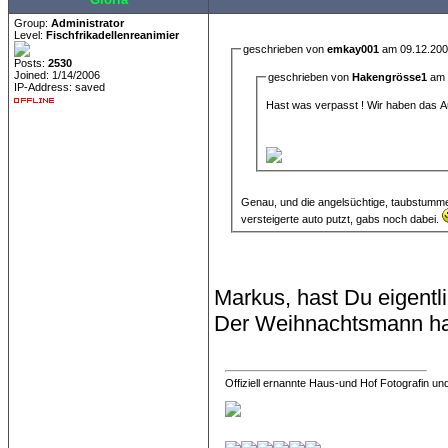
Group:
Administrator
Level:
Fischfrikadellenreanimier
geschrieben von
emkay001
am 09.12.200
Posts:
2530
Joined: 1/14/2006
geschrieben von
Hakengrösse1
am 
IP-Address: saved
Hast was verpasst ! Wir haben das Au
Genau, und die angelsüchtige, taubstumme
versteigerte auto putzt, gabs noch dabei.
Markus, hast Du eigent
Der Weihnachtsmann hat
Offiziell ernannte Haus-und Hof Fotografin und