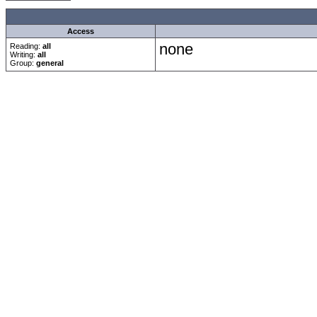
Access
none
Reading:
all
Writing:
all
Group:
general
Forum Overview
»
Neue Anmelderegularien des CRF-Forum
»
Das Gästezimmer
» F
.: Script-Time:
0.078
|
Powered by
ASP-Fas