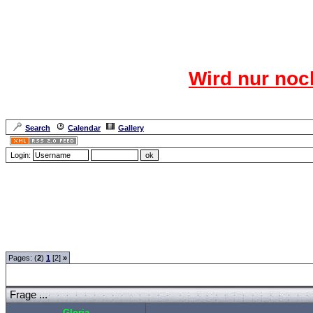
Das CR
Wird nur noc
Für den harten Ke
Neuanmel
Search
Calendar
Gallery
Lang
Login:
Forum Overview
»
Neue Anmelderegularien des CRF-Forum
»
Das Gästezimmer
» F
Pages: (
2
)
1
[2]
»
Frage ...
Gloria