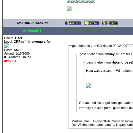
12/9/2007 8:26:23 PM
emkay001
Group:
User
Level:
CRFaufnäherwegwerfer
geschrieben von
Gloria
am 09.12.2007 20
Posts:
651
Joined: 8/16/2006
geschrieben von
emkay001
am 09.12
IP-Address: saved
geschrieben von
Hakengrösse
Hast was verpasst ! Wir haben da
Genau, und die angelsüchtige, taubs
versteigerte auto putzt, gabs noch da
Markus, hast Du eigentlich Prügel deswe
Der Weihnachtsmann hatte da ja ganz schö